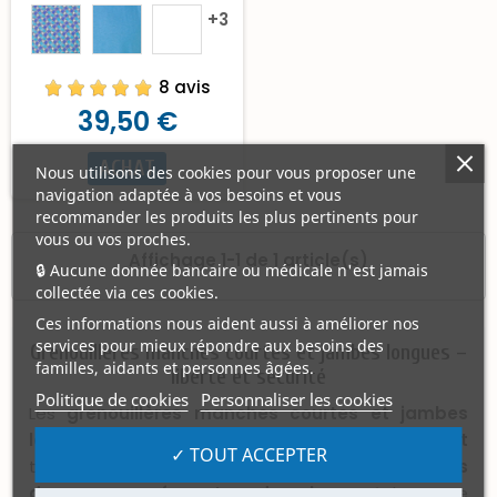
+3
Ce modèle est particulièrement recommandé aux
personnes âgées ou atteintes de troubles cognitifs
vivant à domicile, en EHPAD ou en établissement
8 avis
spécialisé.
39,50 €
Consultez notre FAQ sur les grenouillères adultes avec
fermeture dans le dos.
ACHAT
Nous utilisons des cookies pour vous proposer une
navigation adaptée à vos besoins et vous
recommander les produits les plus pertinents pour
vous ou vos proches.
Affichage 1-1 de 1 article(s)
🔒 Aucune donnée bancaire ou médicale n'est jamais
collectée via ces cookies.
Ces informations nous aident aussi à améliorer nos
services pour mieux répondre aux besoins des
Grenouillères manches courtes et jambes longues –
familles, aidants et personnes âgées.
liberté et sécurité
Politique de cookies
Personnaliser les cookies
Les
grenouillères manches courtes et jambes
longues
Amibis offrent une
liberté de mouvement
✓ TOUT ACCEPTER
tout en assurant une
protection complète du bas
du corps
. Leur
fermeture dorsale
empêche toute