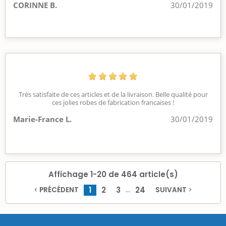
CORINNE B.
30/01/2019
Très satisfaite de ces articles et de la livraison. Belle qualité pour
ces jolies robes de fabrication francaises !
Marie-France L.
30/01/2019
Affichage 1-20 de 464 article(s)
…
1
2
3
24
PRÉCÉDENT
SUIVANT
navigate_before
navigate_next