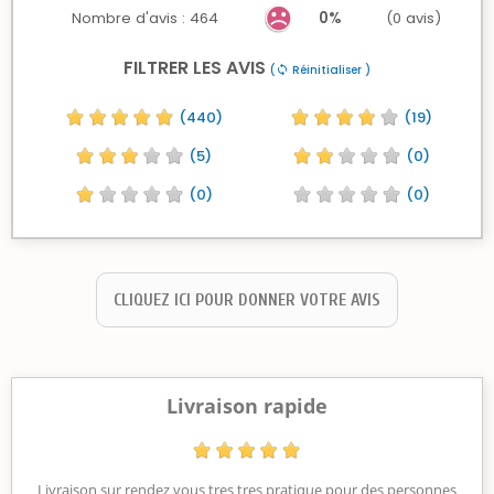
Nombre d'avis : 464
0%
(0 avis)
FILTRER LES AVIS
(
Réinitialiser )
sync
(440)
(19)
(5)
(0)
(0)
(0)
CLIQUEZ ICI POUR DONNER VOTRE AVIS
Livraison rapide
Livraison sur rendez vous tres tres pratique pour des personnes