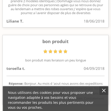
prendre 2 modèles identiques ) Dommage vous nous donnez
guère de choix pour ces personnes agées qui se retrouve du jour
au lendemain a mettre des robes ouvertes J 'espère que vous
pourrez a l avenir disposer de plus de diversites
Liliane T.
18/06/2018
bon produit
bon produit mais livraison un peu longue
toroella t.
04/09/2018
Réponse:
Bonjour. Au mois d 'aout nous avons des expeditions
tous les 10 jours ( c 'est indiqué lors de votre commande). Nous
Nous utilisons des cookies pour vous proposer une
sommes désolés si vous avez trop attendu. Nous avons repris un
navigation adaptée à vos besoins et vous
fonctionnement normal car les vacances sont finies. Cordialement
recommander les produits les plus pertinents pour
vous ou vos proches.