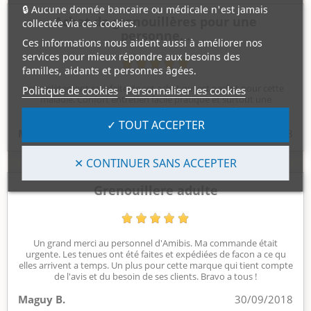
🔒 Aucune donnée bancaire ou médicale n'est jamais
Achat de grenouillères pour une
collectée via ces cookies.
personne...
Ces informations nous aident aussi à améliorer nos
services pour mieux répondre aux besoins des
familles, aidants et personnes âgées.
complètement satisfaite de cet achat qui est parfait pour cette
Politique de cookies
Personnaliser les cookies
maladie. Confort entretien facile pratique et surtout une
protection bien assurée. Livraison rapide
✓ TOUT ACCEPTER
Martine D.
07/09/2018
✕ CONTINUER SANS ACCEPTER
Grenouillere adulte
Un grand merci au personnel d'Amibis. Ma commande était
urgente. Les tenues ont été faites et expédiées de facon a ce qu
elles arrivent a temps. Un plus pour cette marque qui tient compte
de l'avis et du besoin de ses clients. Bravo a tous !
Maguy B.
30/09/2018