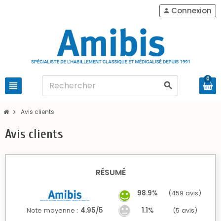
Connexion
person
0
view_headline
search
Avis clients
chevron_right
Avis clients
RÉSUMÉ
98.9%
(459 avis)
Note moyenne :
4.95/5
1.1%
(5 avis)