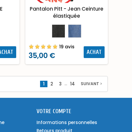
EE
Pantalon Pitt - Jean Ceinture
élastiquée
19 avis
ACHAT
ACHAT
35,00 €
…
1
2
3
14
SUIVANT
navigate_next
VOTRE COMPTE
ne
Informations personnelles
Retours produit