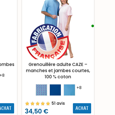
olombes
Grenouillère adulte CAZE –
manches et jambes courtes,
+8
100 % coton
+8
51 avis
ACHAT
ACHAT
34,50 €