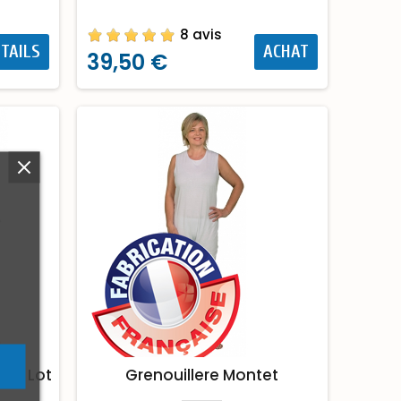
8 avis
TAILS
ACHAT
39,50 €
o - Lot
Grenouillere Montet