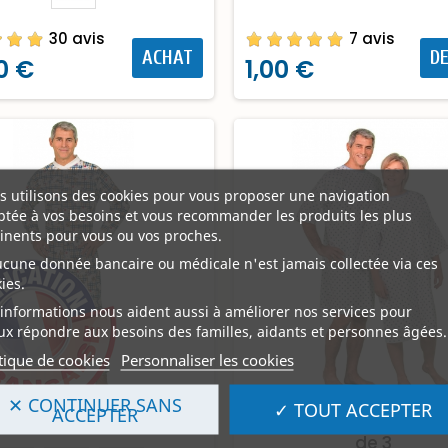
30 avis
7 avis
ACHAT
DE
0 €
1,00 €
 utilisons des cookies pour vous proposer une navigation
tée à vos besoins et vous recommander les produits les plus
inents pour vous ou vos proches.
ucune donnée bancaire ou médicale n'est jamais collectée via ces
ies.
informations nous aident aussi à améliorer nos services pour
x répondre aux besoins des familles, aidants et personnes âgées.
tique de cookies
Personnaliser les cookies
✕ CONTINUER SANS
✓ TOUT ACCEPTER
ACCEPTER
nouillère COURCHEVEL
Chemise d'Hôpital Prom
de 3