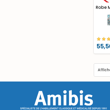
Robe M
55,5
Affich