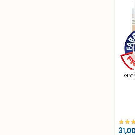
Gren
31,0