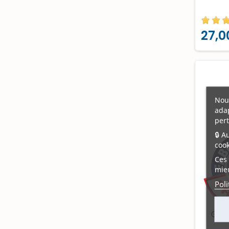
27,0
Nous
adap
pert
🔒 A
cook
Ces 
mieu
Poli
Gre