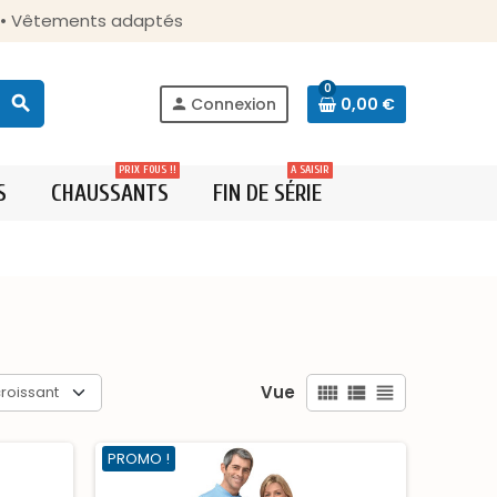
s • Vêtements adaptés
0
search
Connexion
0,00 €
person
PRIX FOUS !!
A SAISIR
S
CHAUSSANTS
FIN DE SÉRIE
Vue
view_comfy
view_list
view_headline
roissant
PROMO !