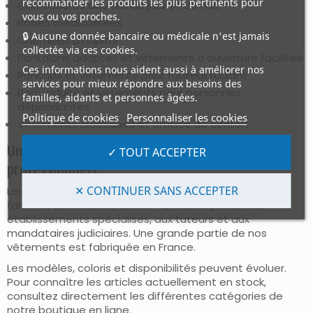
recommander les produits les plus pertinents pour
Grenouillères adultes de jour et de nuit
vous ou vos proches.
Robes médicalisées
🔒 Aucune donnée bancaire ou médicale n'est jamais
Chemises d’hôpital
collectée via ces cookies.
Pantalons adaptés et vêtements à ouverture facilitée
Ces informations nous aident aussi à améliorer nos
Ponchos et vêtements pour fauteuil roulant
services pour mieux répondre aux besoins des
Body adulte et vêtements pour personnes
familles, aidants et personnes âgées.
dépendantes
Politique de cookies
Personnaliser les cookies
Vêtements classiques et articles de confort
Un catalogue destiné aux particuliers et aux
✓ TOUT ACCEPTER
professionnels
✕ CONTINUER SANS ACCEPTER
Les produits Amibis s’adressent aux particuliers, aux
familles, aux aidants, aux EHPAD, aux hôpitaux, aux
établissements spécialisés, aux tuteurs et aux
mandataires judiciaires. Une grande partie de nos
vêtements est fabriquée en France.
Les modèles, coloris et disponibilités peuvent évoluer.
Pour connaître les articles actuellement en stock,
consultez directement les différentes catégories de
notre boutique en ligne.