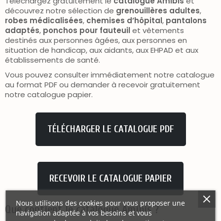
Téléchargez gratuitement le
catalogue Amibis
et
découvrez notre sélection de
grenouillères adultes
,
robes médicalisées
,
chemises d’hôpital
,
pantalons
adaptés
,
ponchos pour fauteuil
et vêtements
destinés aux personnes âgées, aux personnes en
situation de handicap, aux aidants, aux EHPAD et aux
établissements de santé.
Vous pouvez consulter immédiatement notre catalogue
au format PDF ou demander à recevoir gratuitement
notre catalogue papier.
TÉLÉCHARGER LE CATALOGUE PDF
RECEVOIR LE CATALOGUE PAPIER
Nous utilisons des cookies pour vous proposer une
Que contient le catalogue Amibis ?
navigation adaptée à vos besoins et vous