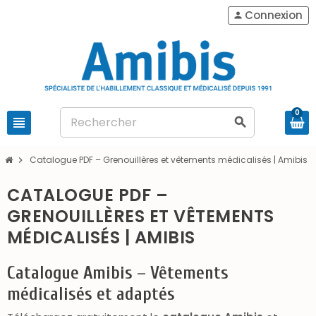
Connexion
person
0
view_headline
search
Catalogue PDF – Grenouillères et vêtements médicalisés | Amibis
chevron_right
CATALOGUE PDF –
GRENOUILLÈRES ET VÊTEMENTS
MÉDICALISÉS | AMIBIS
Catalogue Amibis – Vêtements
médicalisés et adaptés