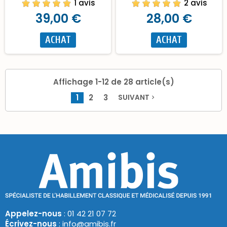
1 avis
2 avis
39,00 €
28,00 €
ACHAT
ACHAT
Affichage 1-12 de 28 article(s)
1
2
3
SUIVANT
navigate_next
Appelez-nous
: 01 42 21 07 72
Écrivez-nous
: info@amibis.fr