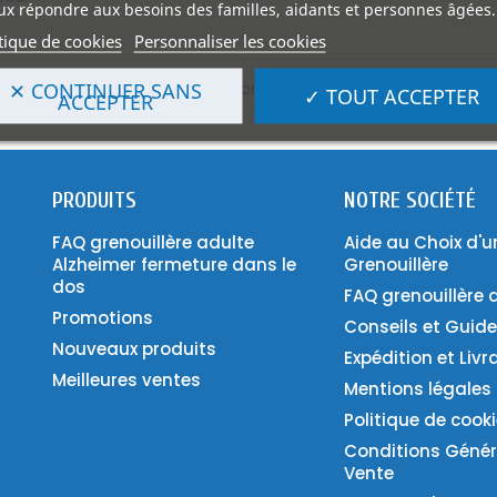
x répondre aux besoins des familles, aidants et personnes âgées.
tique de cookies
Personnaliser les cookies
 à
info@amibis.fr
pour vous conseiller.
✕ CONTINUER SANS
✓ TOUT ACCEPTER
ACCEPTER
PRODUITS
NOTRE SOCIÉTÉ
FAQ grenouillère adulte
Aide au Choix d'u
Alzheimer fermeture dans le
Grenouillère
dos
FAQ grenouillère 
Promotions
Conseils et Guid
Nouveaux produits
Expédition et Livr
Meilleures ventes
Mentions légales
Politique de cook
Conditions Génér
Vente