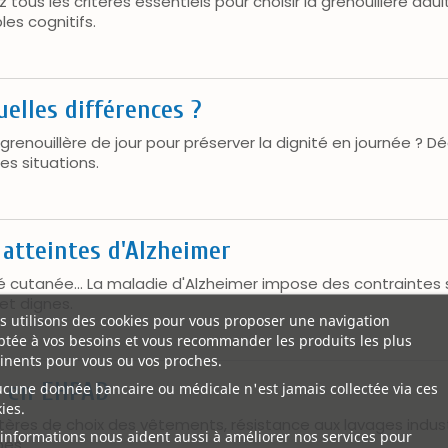
ez tous les critères essentiels pour choisir la grenouillère 
es cognitifs.
uelles différences ?
grenouillère de jour pour préserver la dignité en journée ? Dé
s situations.
atteintes d'Alzheimer
té cutanée... La maladie d'Alzheimer impose des contraintes s
et dignes.
 utilisons des cookies pour vous proposer une navigation
tée à vos besoins et vous recommander les produits les plus
inents pour vous ou vos proches.
e en EHPAD
ucune donnée bancaire ou médicale n'est jamais collectée via ces
ies.
critères de choix des vêtements, résistance aux lavages indu
informations nous aident aussi à améliorer nos services pour
pes.