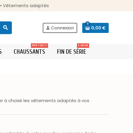
s • Vêtements adaptés
0
search
Connexion
0,00 €
person
PRIX FOUS !!
A SAISIR
S
CHAUSSANTS
FIN DE SÉRIE
er à choisir les vêtements adaptés à vos