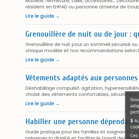
Matière, fermeture, taille, accessoires... Découvr
résident en EHPAD ou personne atteinte de troubl
Lire le guide →
Grenouillère de nuit ou de jour : q
Grenouillère de nuit pour un sommeil sécurisé ou 
chaque modèle et nos recommandations selon le
Lire le guide →
Vêtements adaptés aux personnes 
Déshabillage compulsif, agitation, hypersensibili
choisir des vêtements confortables, sécurisants 
Nous
Lire le guide →
adap
pert
Habiller une personne dépendant
🔒 A
cook
Guide pratique pour les familles et soignants : 
Ces 
préserver la dignité et faciliter le travail des équi