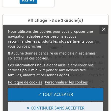
Affichage 1-3 de 3 article(s)
Nous utilisons des cookies pour vous proposer une
navigation adaptée à vos besoins et vous
recommander les produits les plus pertinents pour
Quand choisir une grenouillère avec pieds et/ou
vous ou vos proches.
mains ?
🔒 Aucune donnée bancaire ou médicale n'est jamais
Les
grenouillères avec pieds et/ou mains
sont
collectée via ces cookies.
destinées aux situations nécessitant une protection
Ces informations nous aident aussi à améliorer nos
renforcée. Elles sont particulièrement adaptées aux
services pour mieux répondre aux besoins des
personnes présentant des troubles cognitifs
familles, aidants et personnes âgées.
sévères, des comportements répétés de
Politique de cookies
Personnaliser les cookies
déshabillage ou des manipulations fréquentes des
protections urinaires.
✓ TOUT ACCEPTER
Ces options permettent d'adapter la grenouillère au
✕ CONTINUER SANS ACCEPTER
niveau de protection recherché, tout en préservant