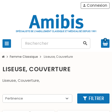
Connexion
person
0
view_headline
search
Femme Classique
Liseuse, Couverture
chevron_right
chevron_right
LISEUSE, COUVERTURE
Liseuse, Couverture,
FILTRER
Pertinence