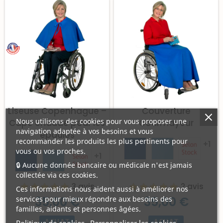
Liseuse Copenhague –
Couverture
Nous utilisons des cookies pour vous proposer une
Cape chaude pour les
Courmayeur
navigation adaptée à vos besoins et vous
épaules
recommander les produits les plus pertinents pour
+1
vous ou vos proches.
+1
🔒 Aucune donnée bancaire ou médicale n'est jamais
collectée via ces cookies.
3 avis
2 avis
Ces informations nous aident aussi à améliorer nos
35,00 €
35,00 €
services pour mieux répondre aux besoins des
familles, aidants et personnes âgées.
ACHAT
ACHAT