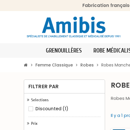
Fabrication français
GRENOUILLÈRES
ROBE MÉDICALI
Femme Classique
Robes
Robes Manche
chevron_right
chevron_right
chevron_right
ROBE
FILTRER PAR
Robes M
Selections
Discounted
(1)
Il y a 1 pr
Prix