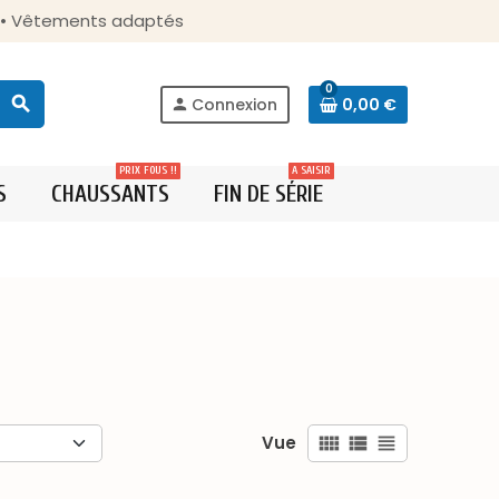
s • Vêtements adaptés
0
search
Connexion
0,00 €
person
PRIX FOUS !!
A SAISIR
S
CHAUSSANTS
FIN DE SÉRIE
Vue
view_comfy
view_list
view_headline