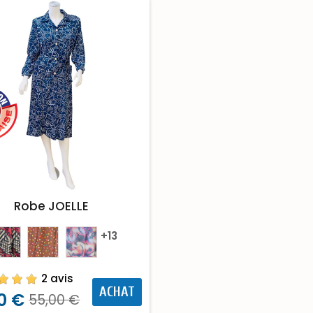
Robe JOELLE
+13
2 avis
ACHAT
0 €
55,00 €