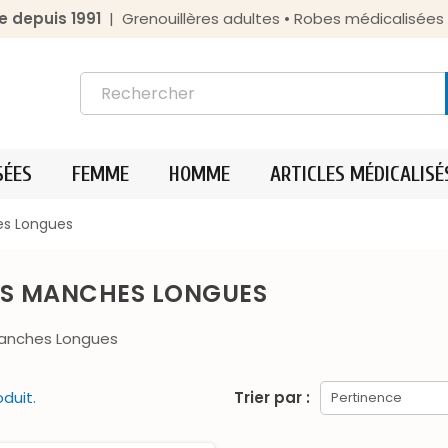
e depuis 1991
| Grenouillères adultes • Robes médicalisée
SÉES
FEMME
HOMME
ARTICLES MÉDICALISÉ
s Longues
S MANCHES LONGUES
anches Longues
oduit.
Trier par :
Pertinence