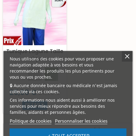
Tunique Lagune Taille
Unique
Nous utilisons des cookies pour vous proposer une
navigation adaptée à vos besoins et vous
recommander les produits les plus pertinents pour
vous ou vos proches.
🔒 Aucune donnée bancaire ou médicale n'est jamais
25,00 €
29,00 €
collectée via ces cookies.
Ces informations nous aident aussi à améliorer nos
DETAILS
services pour mieux répondre aux besoins des
familles, aidants et personnes âgées.
Politique de cookies
Personnaliser les cookies
Affichage 1-1 de 1 article(s)
✓ TOUT ACCEPTER