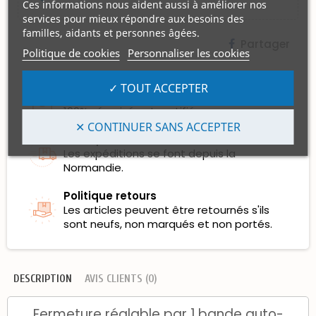
Ces informations nous aident aussi à améliorer nos
services pour mieux répondre aux besoins des
familles, aidants et personnes âgées.
Partager
Politique de cookies
Personnaliser les cookies
Garanties sécurité
✓ TOUT ACCEPTER
Les Règlements par Carte Bancaire sont
100% sécurisés et certifiés.
✕ CONTINUER SANS ACCEPTER
Politique de livraison
Les expéditions se font depuis la
Normandie.
Politique retours
Les articles peuvent être retournés s'ils
sont neufs, non marqués et non portés.
DESCRIPTION
AVIS CLIENTS (0)
Fermeture réglable par 1 bande auto-