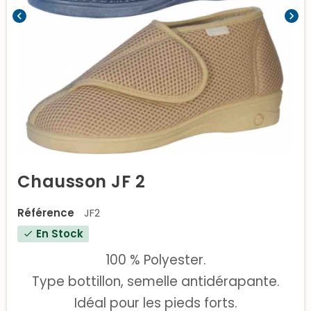
chevron_left
chevron_right
Chausson JF 2
Référence
JF2
En Stock
check
100 % Polyester.
Type bottillon, semelle antidérapante.
Idéal pour les pieds forts.