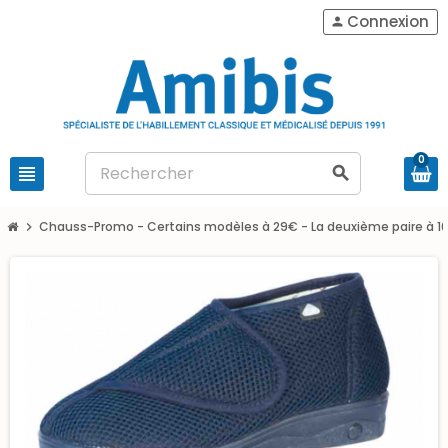
Connexion
person
0
view_headline
search
Chauss-Promo - Certains modèles à 29€ - La deuxième paire à 1
chevron_right