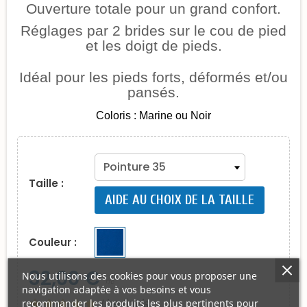
Ouverture totale pour un grand confort.
Réglages par 2 brides sur le cou de pied
et les doigt de pieds.
Idéal pour les pieds forts,
déformés
et/ou
pansés.
Coloris : Marine ou Noir
Taille :
AIDE AU CHOIX DE LA TAILLE
Couleur :
32,00 €
Nous utilisons des cookies pour vous proposer une
TTC
navigation adaptée à vos besoins et vous
Lire l'avis
recommander les produits les plus pertinents pour