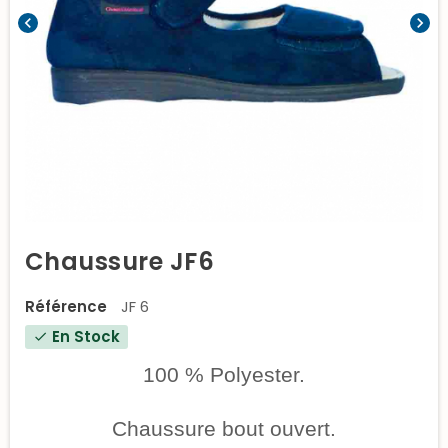
chevron_left
chevron_right
Chaussure JF6
Référence
JF 6
En Stock
check
100 % Polyester.
Chaussure bout ouvert.