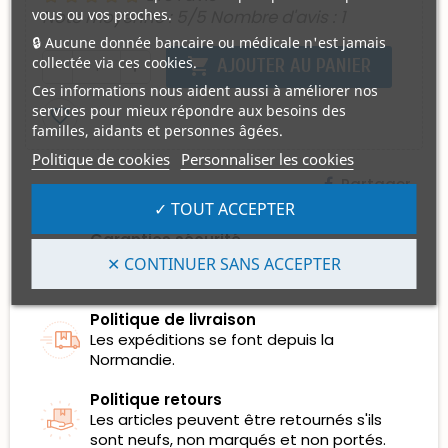
Note moyenne :
5
/5 Nombre d'avis :
1
vous ou vos proches.
🔒 Aucune donnée bancaire ou médicale n'est jamais
collectée via ces cookies.
shopping_cart
AJOUTER AU PANIER
remove
add
Ces informations nous aident aussi à améliorer nos
services pour mieux répondre aux besoins des
favorite_border
familles, aidants et personnes âgées.
Politique de cookies
Personnaliser les cookies
Partager
✓ TOUT ACCEPTER
Garanties sécurité
Les Règlements par Carte Bancaire sont
✕ CONTINUER SANS ACCEPTER
100% sécurisés et certifiés.
Politique de livraison
Les expéditions se font depuis la
Normandie.
Politique retours
Les articles peuvent être retournés s'ils
sont neufs, non marqués et non portés.