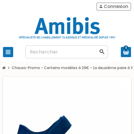
Connexion
person
0
view_headline
search
Chauss-Promo - Certains modèles à 29€ - La deuxième paire à 1
chevron_right