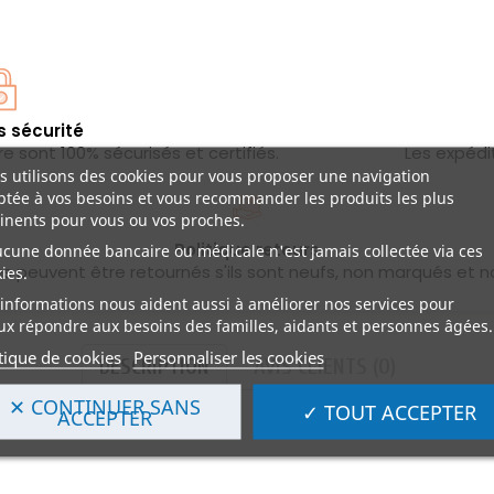
s sécurité
 sont 100% sécurisés et certifiés.
Les expédi
 utilisons des cookies pour vous proposer une navigation
tée à vos besoins et vous recommander les produits les plus
inents pour vous ou vos proches.
Politique retours
ucune donnée bancaire ou médicale n'est jamais collectée via ces
les peuvent être retournés s'ils sont neufs, non marqués et n
ies.
informations nous aident aussi à améliorer nos services pour
x répondre aux besoins des familles, aidants et personnes âgées.
tique de cookies
Personnaliser les cookies
DESCRIPTION
AVIS CLIENTS (0)
✕ CONTINUER SANS
✓ TOUT ACCEPTER
ACCEPTER
urtes :