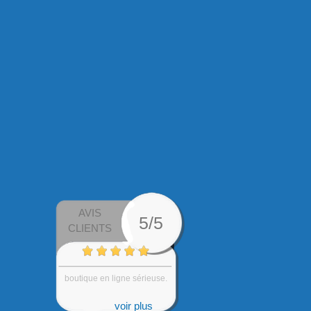
AVIS
5/5
CLIENTS
livraison conforme a la
commande livré dans les...
voir plus