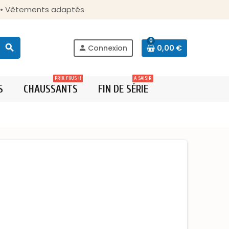
s • Vêtements adaptés
0
search
Connexion
0,00 €
person
PRIX FOUS !!
A SAISIR
S
CHAUSSANTS
FIN DE SÉRIE