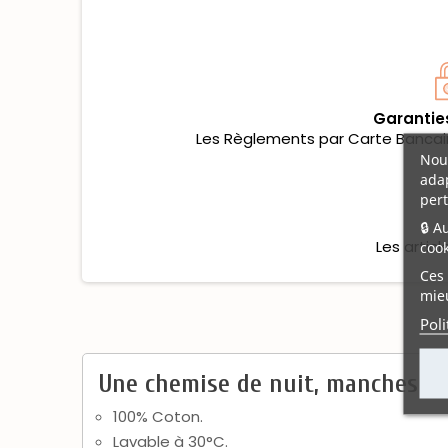
Garantie
Les Règlements par Carte Bancaire
Nous
adap
pert
🔒 A
Les artic
cook
Ces 
mieu
Poli
Une chemise de nuit, manches co
100% Coton.
Lavable à 30°C.