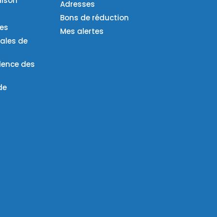
aison
Adresses
Bons de réduction
ies
Mes alertes
ales de
lence des
de