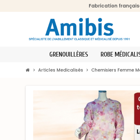
Fabrication français
GRENOUILLÈRES
ROBE MÉDICALI
Articles Medicalisés
Chemisiers Femme Mé
chevron_right
chevron_right