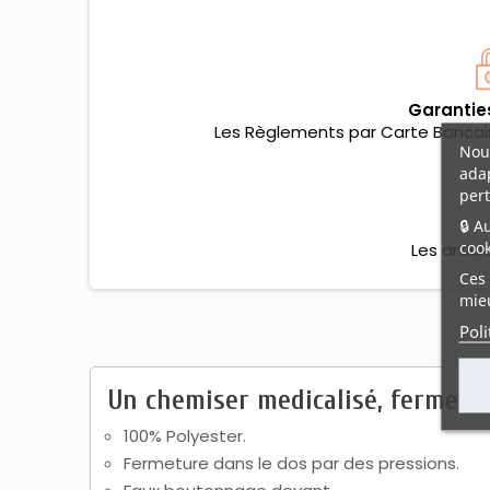
Garantie
Les Règlements par Carte Bancaire
Nous
adap
pert
🔒 A
cook
Les artic
Ces 
mieu
Poli
Un chemiser medicalisé, fermetur
100% Polyester.
Fermeture dans le dos par des pressions.