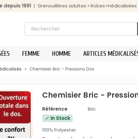
e depuis 1991
| Grenouillères adultes • Robes médicalisée
SÉES
FEMME
HOMME
ARTICLES MÉDICALISÉ
dicalisés
Chemisier Bric - Pressions Dos
chevron_right
Chemisier Bric - Pressio
Référence
Bric
In Stock
check
100% Polyester.