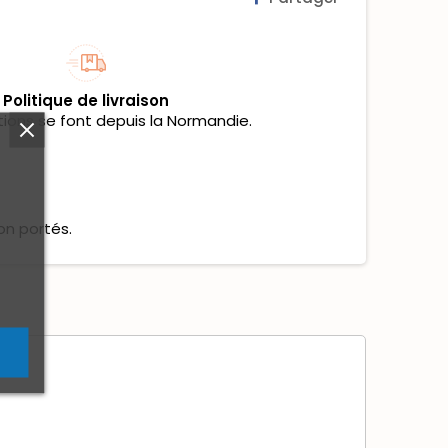
Politique de livraison
tions se font depuis la Normandie.
on portés.