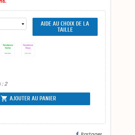
ns.
AIDE AU CHOIX DE LA
TAILLE
 :
2
shopping_cart
AJOUTER AU PANIER
Partager