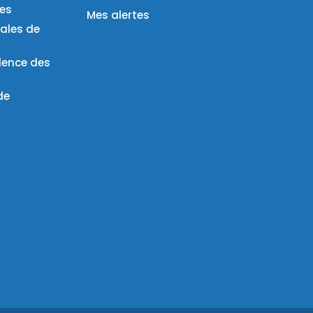
ies
Mes alertes
ales de
lence des
de