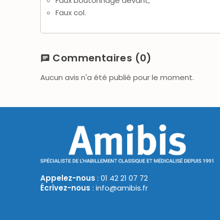
Faux boutonnage devant,
Faux col.
Commentaires
(0)
chat
Aucun avis n'a été publié pour le moment.
Appelez-nous
: 01 42 21 07 72
Écrivez-nous
: info@amibis.fr