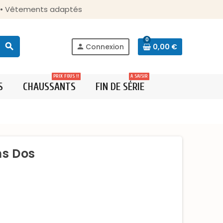
s • Vêtements adaptés
0
search
Connexion
0,00 €
person
PRIX FOUS !!
A SAISIR
S
CHAUSSANTS
FIN DE SÉRIE
ns Dos