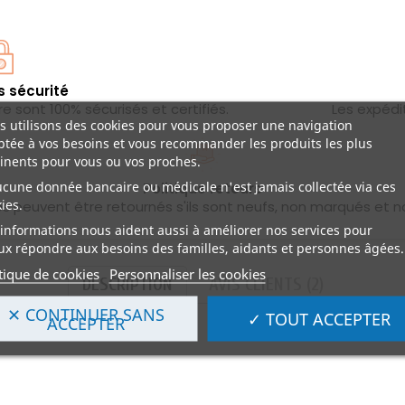
s sécurité
 sont 100% sécurisés et certifiés.
Les expédi
 utilisons des cookies pour vous proposer une navigation
tée à vos besoins et vous recommander les produits les plus
inents pour vous ou vos proches.
ucune donnée bancaire ou médicale n'est jamais collectée via ces
Politique retours
ies.
les peuvent être retournés s'ils sont neufs, non marqués et n
informations nous aident aussi à améliorer nos services pour
x répondre aux besoins des familles, aidants et personnes âgées.
tique de cookies
Personnaliser les cookies
DESCRIPTION
AVIS CLIENTS (2)
✕ CONTINUER SANS
✓ TOUT ACCEPTER
ACCEPTER
e dans le dos: