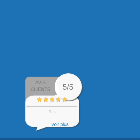
AVIS
5/5
CLIENTS
Ras
voir plus