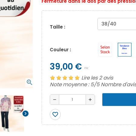
Fermeture dans le dos par des pressio
Taille :
Couleur :
39,00 €
TTC
Lire les 2 avis
zoom_in
Note moyenne :
5
/5 Nombre d'avis
remove
add
chevron_right
favorite_border