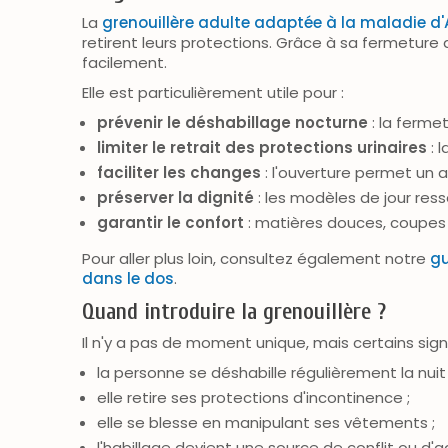
La
grenouillère adulte adaptée à la maladie d'
retirent leurs protections. Grâce à sa fermeture 
facilement.
Elle est particulièrement utile pour :
prévenir le déshabillage nocturne
: la fermet
limiter le retrait des protections urinaires
: 
faciliter les changes
: l'ouverture permet un a
préserver la dignité
: les modèles de jour res
garantir le confort
: matières douces, coupes 
Pour aller plus loin, consultez également notre
gu
dans le dos
.
Quand introduire la grenouillère ?
Il n'y a pas de moment unique, mais certains signe
la personne se déshabille régulièrement la nuit
elle retire ses protections d'incontinence ;
elle se blesse en manipulant ses vêtements ;
l'habillage devient une source de conflit ou d'a