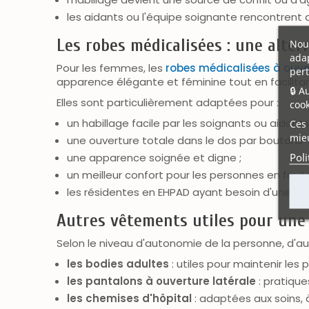
les aidants ou l'équipe soignante rencontrent 
Les robes médicalisées : une alte
Nous
adap
Pour les femmes, les
robes médicalisées à ouve
pert
apparence élégante et féminine tout en facilitant 
🔒 A
Elles sont particulièrement adaptées pour :
cook
un habillage facile par les soignants ou aidants 
Ces 
mieu
une ouverture totale dans le dos par boutons-
Poli
une apparence soignée et digne ;
un meilleur confort pour les personnes en fauteu
les résidentes en EHPAD ayant besoin d'une aide 
Autres vêtements utiles pour une
Selon le niveau d'autonomie de la personne, d'au
les bodies adultes
: utiles pour maintenir les 
les pantalons à ouverture latérale
: pratique
les chemises d'hôpital
: adaptées aux soins, 