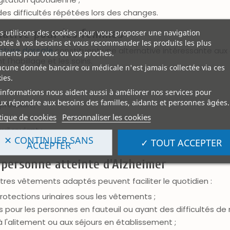
des difficultés répétées lors des changes.
rnative pour les femmes
 utilisons des cookies pour vous proposer une navigation
tée à vos besoins et vous recommander les produits les plus
rture dorsale
constituent une alternative intéressante aux 
inents pour vous ou vos proches.
l'habillage et les soins.
ucune donnée bancaire ou médicale n'est jamais collectée via ces
ies.
;
informations nous aident aussi à améliorer nos services pour
x répondre aux besoins des familles, aidants et personnes âgées.
pression ;
tique de cookies
Personnaliser les cookies
il roulant ;
✕ CONTINUER SANS
✓ TOUT ACCEPTER
régulière à l'habillage.
ACCEPTER
 personne atteinte d'Alzheimer
tres vêtements adaptés peuvent faciliter le quotidien :
protections urinaires sous les vêtements ;
s pour les personnes en fauteuil ou ayant des difficultés de m
à l'alitement ou aux séjours en établissement ;