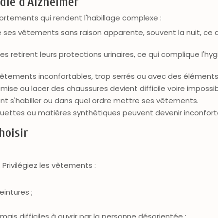
adie d'Alzheimer
rtements qui rendent l'habillage complexe :
re ses vêtements sans raison apparente, souvent la nuit, ce 
es retirent leurs protections urinaires, ce qui complique l'
êtements inconfortables, trop serrés ou avec des éléments i
ise ou lacer des chaussures devient difficile voire impossib
nt s'habiller ou dans quel ordre mettre ses vêtements.
iquettes ou matières synthétiques peuvent devenir inconfort
hoisir
 Privilégiez les vêtements :
eintures ;
ais difficiles à ouvrir par la personne désorientée ;