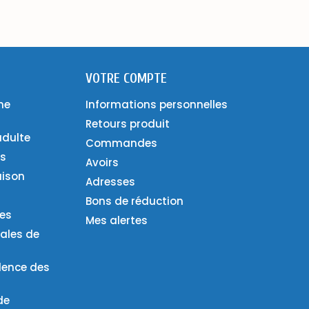
VOTRE COMPTE
ne
Informations personnelles
Retours produit
adulte
Commandes
es
Avoirs
aison
Adresses
Bons de réduction
ies
Mes alertes
ales de
lence des
de