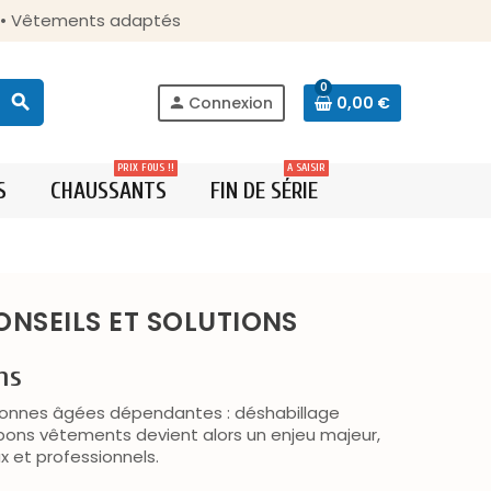
s • Vêtements adaptés
0
search
Connexion
0,00 €
person
PRIX FOUS !!
A SAISIR
S
CHAUSSANTS
FIN DE SÉRIE
ONSEILS ET SOLUTIONS
ns
rsonnes âgées dépendantes : déshabillage
es bons vêtements devient alors un enjeu majeur,
ux et professionnels.