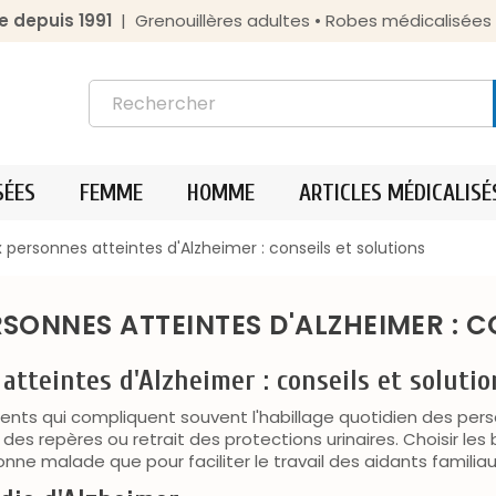
e depuis 1991
| Grenouillères adultes • Robes médicalisée
SÉES
FEMME
HOMME
ARTICLES MÉDICALISÉ
ersonnes atteintes d'Alzheimer : conseils et solutions
SONNES ATTEINTES D'ALZHEIMER : C
tteintes d'Alzheimer : conseils et solutio
nts qui compliquent souvent l'habillage quotidien des pe
e des repères ou retrait des protections urinaires. Choisir l
sonne malade que pour faciliter le travail des aidants familia