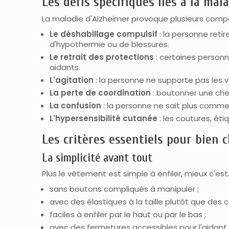
Les défis spécifiques liés à la mal
La maladie d'Alzheimer provoque plusieurs compo
Le déshabillage compulsif
: la personne reti
d'hypothermie ou de blessures.
Le retrait des protections
: certaines personn
aidants.
L'agitation
: la personne ne supporte pas les v
La perte de coordination
: boutonner une chem
La confusion
: la personne ne sait plus comme
L'hypersensibilité cutanée
: les coutures, ét
Les critères essentiels pour bien c
La simplicité avant tout
Plus le vêtement est simple à enfiler, mieux c'est.
sans boutons compliqués à manipuler ;
avec des élastiques à la taille plutôt que des c
faciles à enfiler par le haut ou par le bas ;
avec des fermetures accessibles pour l'aidant m