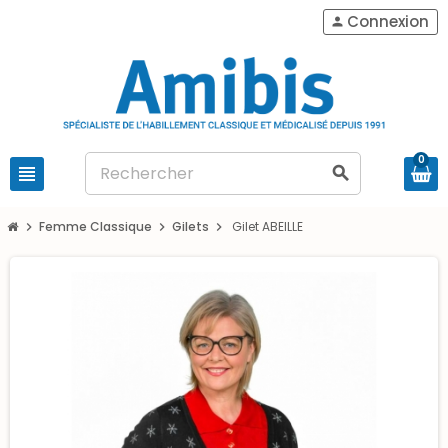
Connexion
person
0
view_headline
search
Femme Classique
Gilets
Gilet ABEILLE
chevron_right
chevron_right
chevron_right