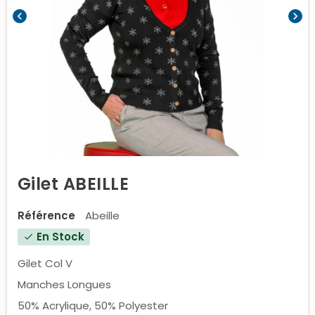
chevron_left
chevron_right
Gilet ABEILLE
Référence
Abeille
En Stock
check
Gilet Col V
Manches Longues
50% Acrylique, 50% Polyester