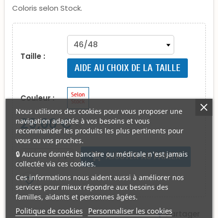
Coloris selon Stock.
Taille :
AIDE AU CHOIX DE LA TAILLE
Couleur :
Nous utilisons des cookies pour vous proposer une
29,00 €
navigation adaptée à vos besoins et vous
TTC
recommander les produits les plus pertinents pour
vous ou vos proches.
🔒 Aucune donnée bancaire ou médicale n'est jamais
shopping_cart
AJOUTER AU PANIER
remove
add
collectée via ces cookies.
Ces informations nous aident aussi à améliorer nos
favorite_border
services pour mieux répondre aux besoins des
familles, aidants et personnes âgées.
Politique de cookies
Personnaliser les cookies
Partager