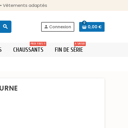
s • Vêtements adaptés
0
search
Connexion
0,00 €
person
PRIX FOUS !!
A SAISIR
S
CHAUSSANTS
FIN DE SÉRIE
TURNE