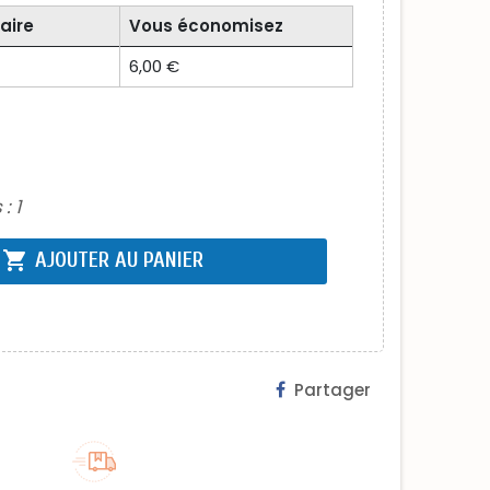
aire
Vous économisez
6,00 €
 :
1
shopping_cart
AJOUTER AU PANIER
Partager