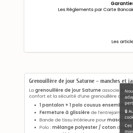
Garantie
Les Règlements par Carte Bancaire
Les artic
Grenouillère de jour Saturne – manches et j
La
grenouillère de jour Saturne
associe élégan
Nous
confort et la sécurité d’une grenouillère compl
adap
pert
1 pantalon + 1 polo cousus ensemble
pou
🔒 A
Fermeture à glissière
de l’entrejambe ju
cook
Bande de tissu intérieure pour
masquer le
Ces 
Polo :
mélange polyester / coton
doux et
mieu