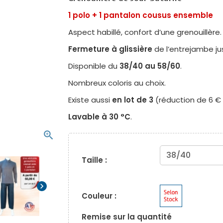
1 polo + 1 pantalon cousus ensemble
Aspect habillé, confort d’une grenouillère.
Fermeture à glissière
de l’entrejambe ju
Disponible du
38/40 au 58/60
.
Nombreux coloris au choix.
Existe aussi
en lot de 3
(réduction de 6 € p
Lavable à 30 °C
.
zoom_in
Taille :
chevron_right
Couleur :
Remise sur la quantité