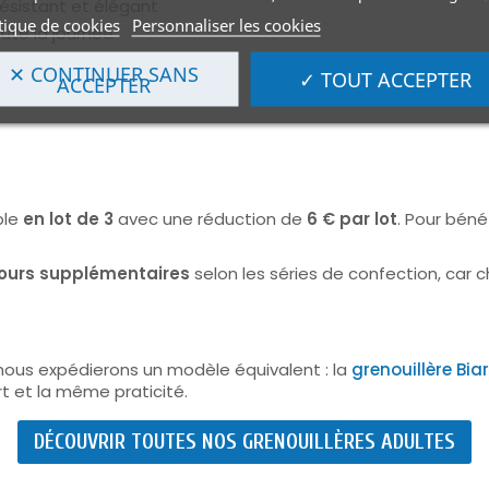
 résistant et élégant
tique de cookies
Personnaliser les cookies
ute la journée
✕ CONTINUER SANS
✓ TOUT ACCEPTER
ACCEPTER
ntes ou Alzheimer
ble
en lot de 3
avec une réduction de
6 € par lot
. Pour béné
 jours supplémentaires
selon les séries de confection, car
e, nous expédierons un modèle équivalent : la
grenouillère Biar
t et la même praticité.
DÉCOUVRIR TOUTES NOS GRENOUILLÈRES ADULTES