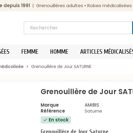
e depuis 1991
| Grenouillères adultes • Robes médicalisée
SÉES
FEMME
HOMME
ARTICLES MÉDICALISÉ
médicalisée
Grenouillère de Jour SATURNE
chevron_right
Grenouillère de Jour SA
Marque
AMIBIS
Référence
Saturne
En stock
check
Grenouillère de Jour Saturne