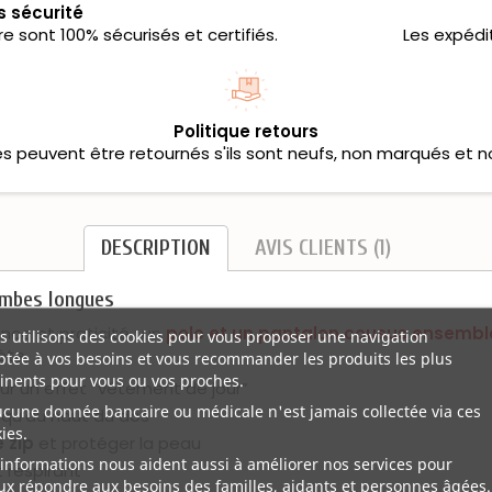
s sécurité
 sont 100% sécurisés et certifiés.
Les expédi
Politique retours
les peuvent être retournés s'ils sont neufs, non marqués et n
DESCRIPTION
AVIS CLIENTS (1)
ambes longues
ce et praticité : un
polo et un pantalon cousus ensembl
 utilisons des cookies pour vous proposer une navigation
ète.
tée à vos besoins et vous recommander les produits les plus
inents pour vous ou vos proches.
r un effet “vêtement de jour”
ucune donnée bancaire ou médicale n'est jamais collectée via ces
squ’au haut du dos
ies.
 zip
et protéger la peau
informations nous aident aussi à améliorer nos services pour
 respirant
x répondre aux besoins des familles, aidants et personnes âgées.