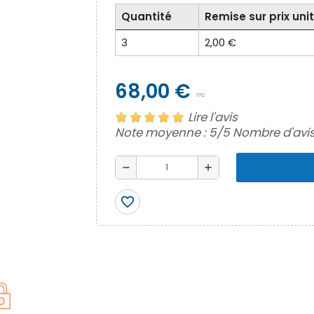
Quantité
Remise sur prix unit
3
2,00 €
68,00 €
TTC
Lire l'avis
Note moyenne :
5
/5 Nombre d'avis
remove
add
favorite_border