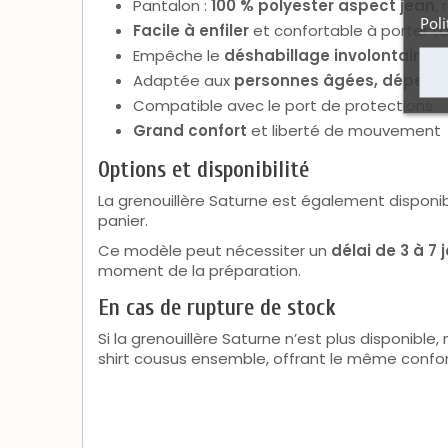
Pantalon :
100 % polyester aspect jean
,
Poli
Facile à enfiler
et confortable à porter to
Empêche le
déshabillage involontaire
Adaptée aux
personnes âgées, dépenda
Compatible avec le port de protections
Grand confort
et liberté de mouvement
Options et disponibilité
La grenouillère Saturne est également disponi
panier.
Ce modèle peut nécessiter un
délai de 3 à 7
moment de la préparation.
En cas de rupture de stock
Si la grenouillère Saturne n’est plus disponibl
shirt cousus ensemble, offrant le même confor