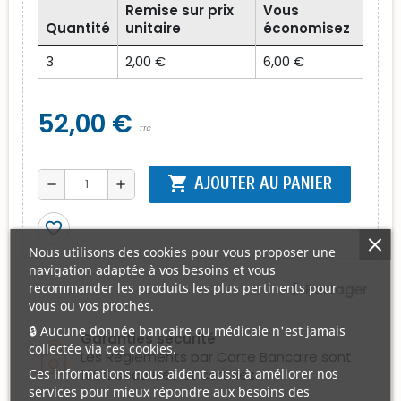
Remise sur prix
Vous
Quantité
unitaire
économisez
3
2,00 €
6,00 €
52,00 €
TTC
shopping_cart
AJOUTER AU PANIER
remove
add
favorite_border
Nous utilisons des cookies pour vous proposer une
navigation adaptée à vos besoins et vous
recommander les produits les plus pertinents pour
Partager
vous ou vos proches.
🔒 Aucune donnée bancaire ou médicale n'est jamais
Garanties sécurité
collectée via ces cookies.
Les Règlements par Carte Bancaire sont
100% sécurisés et certifiés.
Ces informations nous aident aussi à améliorer nos
services pour mieux répondre aux besoins des