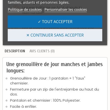
Politique de livraison
familles, aidants et personnes âgées.
Les expéditions se font depuis la
Politique de cookies
Personnaliser les cookies
Normandie.
✓ TOUT ACCEPTER
Politique retours
Les articles peuvent être retournés s'ils
sont neufs, non marqués et non portés.
✕ CONTINUER SANS ACCEPTER
DESCRIPTION
AVIS CLIENTS (0)
Une grenouillère de jour manches et jambes
longues:
Grenouillère de Jour : 1 pantalon + 1 "faux"
chemisier.
Fermeture par un zip de l'entrejambe au haut du
dos.
Pantalon et chemisier : 100% Polyester.
Facile à enfiler.