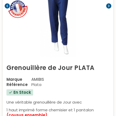
chevron_left
chevron_right
Grenouillère de Jour PLATA
Marque
AMIBIS
Référence
Plata
En Stock
check
Une véritable grenouillère de Jour avec
1 haut imprimé forme chemisier et 1 pantalon
(cousus ensemble)
.