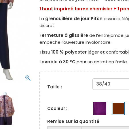
1 haut imprimé forme chemisier + 1 p
La
grenouillère de jour Piton
associe élég
discret.
Fermeture à glissière
de l’entrejambe jus
empêche l’ouverture involontaire.
Tissu
100 % polyester
léger et confortabl
Lavable à 30 °C
pour un entretien facile.
zoom_in
Taille :
Couleur :
Remise sur la quantité