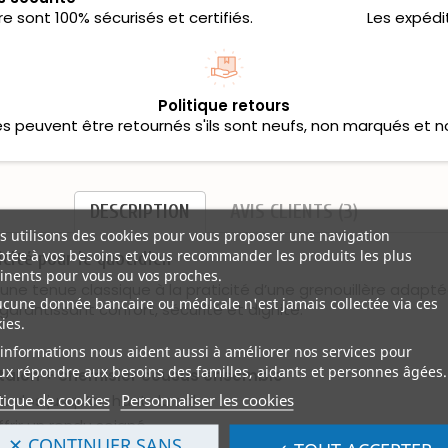
 sont 100% sécurisés et certifiés.
Les expédi
Politique retours
les peuvent être retournés s'ils sont neufs, non marqués et n
DESCRIPTION
AVIS CLIENTS (3)
 utilisons des cookies pour vous proposer une navigation
tée à vos besoins et vous recommander les produits les plus
icité pour le quotidien
inents pour vous ou vos proches.
d’une tenue classique à la praticité d’une grenouillère ada
ucune donnée bancaire ou médicale n'est jamais collectée via ces
garantissant confort, sécurité et dignité.
ies.
informations nous aident aussi à améliorer nos services pour
x répondre aux besoins des familles, aidants et personnes âgées.
talon + chemisier cousus ensemble
tique de cookies
Personnaliser les cookies
u dos jusqu’au haut du col
ffrir un rendu soigné
✕ CONTINUER SANS