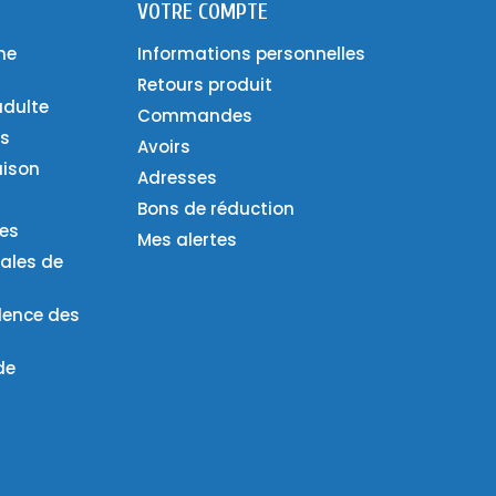
VOTRE COMPTE
ne
Informations personnelles
Retours produit
adulte
Commandes
es
Avoirs
aison
Adresses
Bons de réduction
ies
Mes alertes
ales de
lence des
de