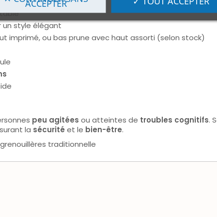
✓ TOUT ACCEPTER
ses poches poitrine
ACCEPTER
table
 un style élégant
t imprimé, ou bas prune avec haut assorti (selon stock)
ule
ns
pide
ersonnes
peu agitées
ou atteintes de
troubles cognitifs
. 
surant la
sécurité
et le
bien-être
.
renouillères traditionnelle