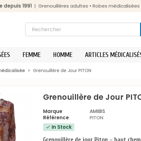
e depuis 1991
| Grenouillères adultes • Robes médicalisée
SÉES
FEMME
HOMME
ARTICLES MÉDICALISÉ
médicalisée
Grenouillère de Jour PITON
chevron_right
Grenouillère de Jour PI
Marque
AMIBIS
Référence
PITON
In Stock
check
Grenouillère de jour Piton – haut che