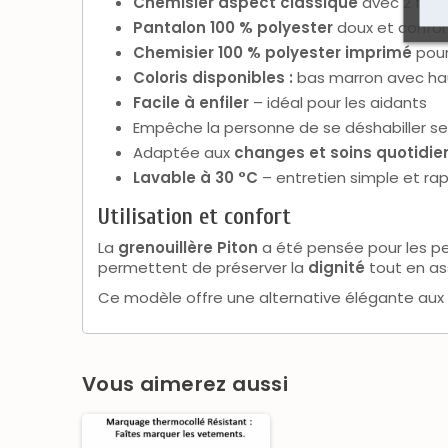
Chemisier aspect classique
avec 2 faus
Pantalon 100 % polyester
doux et confor
Chemisier 100 % polyester imprimé
pour
Coloris disponibles :
bas marron avec hau
Facile à enfiler
– idéal pour les aidants
Empêche la personne de se déshabiller se
Adaptée aux
changes et soins quotidie
Lavable à 30 °C
– entretien simple et ra
Utilisation et confort
La
grenouillère Piton
a été pensée pour les p
permettent de préserver la
dignité
tout en as
Ce modèle offre une alternative élégante aux g
Vous aimerez aussi