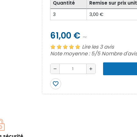
Quantité
Remise sur prix unit
3
3,00 €
61,00 €
TTC
Lire les 3 avis
Note moyenne :
5
/5 Nombre d'avis
remove
add
favorite_border
s sécurité