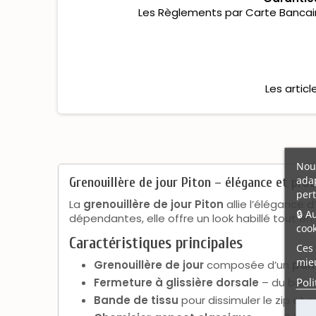
Les Règlements par Carte Bancaire
Les artic
Nous
adap
Grenouillère de jour Piton – élégance et prat
pert
La
grenouillère de jour Piton
allie l’élégance 
🔒 A
dépendantes, elle offre un look habillé tout en 
cook
Caractéristiques principales
Ces 
mieu
Grenouillère de jour
composée d’un
pan
Poli
Fermeture à glissière dorsale
– du bas d
Bande de tissu
pour dissimuler le zip et o