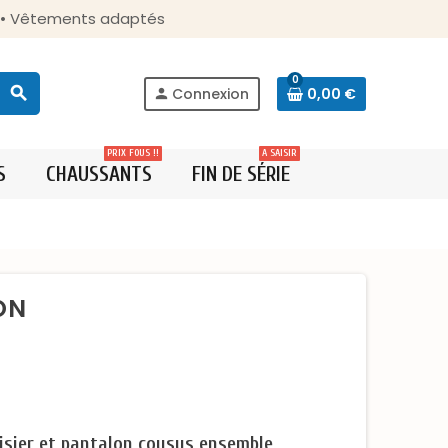
s • Vêtements adaptés
0
search
Connexion
0,00 €
person
PRIX FOUS !!
A SAISIR
S
CHAUSSANTS
FIN DE SÉRIE
TON
misier et pantalon cousus ensemble