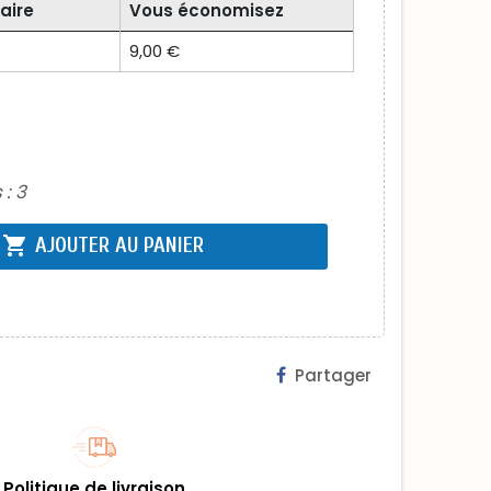
aire
Vous économisez
9,00 €
 :
3
shopping_cart
AJOUTER AU PANIER
Partager
Politique de livraison