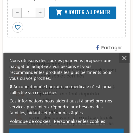
shopping_cart
AJOUTER AU PANIER
remove
add
favorite_border
Partager
Nous utilisons des cookies pour vous proposer une
Garanties sécurité
navigation adaptée à vos besoins et vous
Les Règlements par Carte Bancaire sont
recommander les produits les plus pertinents pour
100% sécurisés et certifiés.
vous ou vos proches.
🔒 Aucune donnée bancaire ou médicale n'est jamais
Politique de livraison
collectée via ces cookies.
Les expéditions se font depuis la
Normandie.
Ces informations nous aident aussi à améliorer nos
services pour mieux répondre aux besoins des
Politique retours
familles, aidants et personnes âgées.
Les articles peuvent être retournés s'ils
Politique de cookies
Personnaliser les cookies
sont neufs, non marqués et non portés.