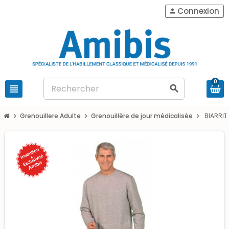
Connexion
person
0
view_headline
search
Grenouillere Adulte
Grenouillère de jour médicalisée
BIARRIT
chevron_right
chevron_right
chevron_right