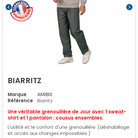
chevron_left
chevron_right
BIARRITZ
Marque
AMIBIS
Référence
Biarritz
Une véritable grenouillère de Jour avec
1 sweat-
shirt et 1 pantalon :
cousus ensembles.
L'utilité et le confort d'une grenouillère. (déshabillage
et accès aux changes impossibles )