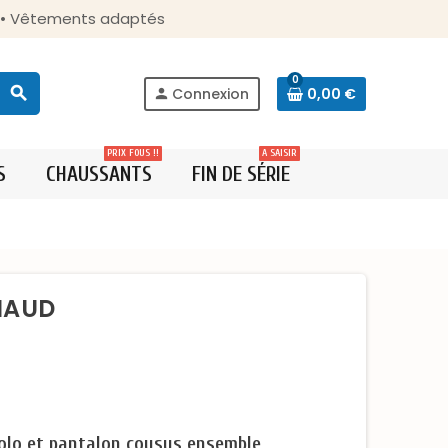
s • Vêtements adaptés
0
search
Connexion
0,00 €
person
PRIX FOUS !!
A SAISIR
S
CHAUSSANTS
FIN DE SÉRIE
RNAUD
Polo et pantalon cousus ensemble