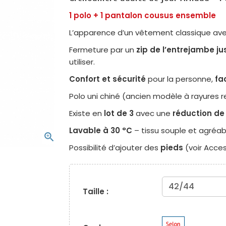
1 polo + 1 pantalon cousus ensemble
L’apparence d’un vêtement classique avec 
Fermeture par un
zip de l’entrejambe j
utiliser.
Confort et sécurité
pour la personne,
fa
Polo uni chiné (ancien modèle à rayures
Existe en
lot de 3
avec une
réduction de 
Lavable à 30 °C
– tissu souple et agréabl
zoom_in
Possibilité d’ajouter des
pieds
(voir Acces
Taille :