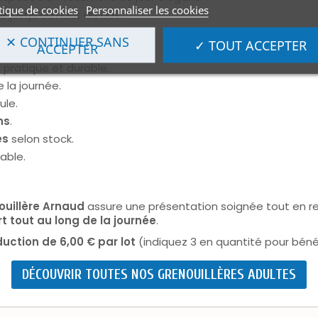
tique de cookies
Personnaliser les cookies
e jusqu’au haut du dos.
ermeture
.
✕ CONTINUER SANS
✓ TOUT ACCEPTER
ACCEPTER
peau.
, pratique et durable.
 la journée.
ule.
ns
.
és
selon stock.
able.
ouillère Arnaud
assure une présentation soignée tout en res
t tout au long de la journée
.
duction de 6,00 € par lot
(indiquez 3 en quantité pour bénéf
DÉCOUVRIR TOUTES NOS GRENOUILLÈRES ADULTES