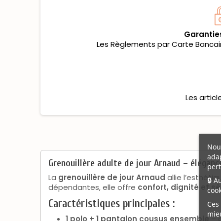
Garantie
Les Règlements par Carte Bancaire
Les artic
Nous
adap
Grenouillère adulte de jour Arnaud – élégance
pert
La
grenouillère de jour Arnaud
allie l’esthéti
🔒 A
dépendantes, elle offre
confort, dignité et sé
cook
Caractéristiques principales :
Ces 
mieu
1 polo + 1 pantalon cousus ensemble
– a