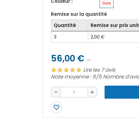
Couleur :
Remise sur la quantité
Quantité
Remise sur prix unit
3
2,00 €
56,00 €
TTC
Lire les 7 avis
Note moyenne :
5
/5 Nombre d'avis
remove
add
favorite_border