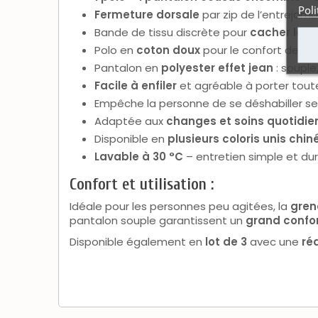
Poli
Fermeture dorsale
par zip de l’entrejamb
Bande de tissu discrète pour
cacher la f
Polo en
coton doux
pour le confort de la 
Pantalon en
polyester effet jean
: souple
Facile à enfiler
et agréable à porter toute
Empêche la personne de se déshabiller se
Adaptée aux
changes et soins quotidie
Disponible en
plusieurs coloris unis chin
Lavable à 30 °C
– entretien simple et dur
Confort et utilisation :
Idéale pour les personnes peu agitées, la
gren
pantalon souple garantissent un
grand confor
Disponible également en
lot de 3
avec une
ré