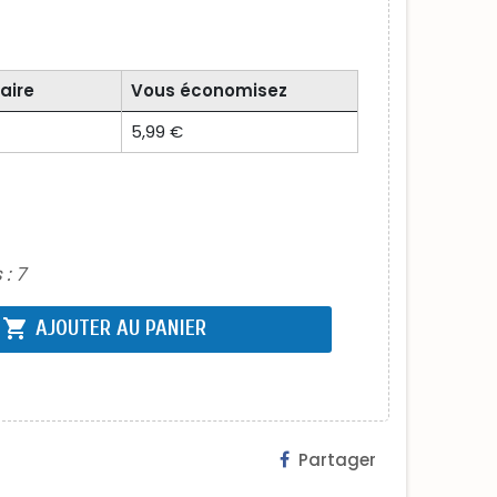
aire
Vous économisez
5,99 €
 :
7
shopping_cart
AJOUTER AU PANIER
Partager