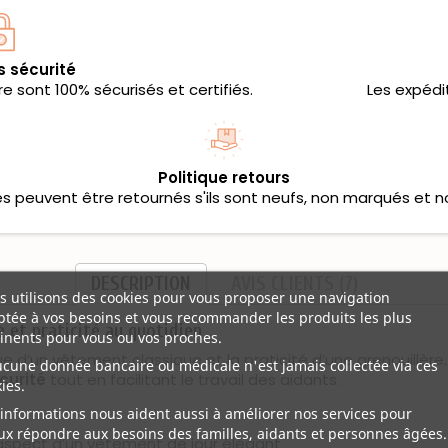
s sécurité
 sont 100% sécurisés et certifiés.
Les expédi
Politique retours
les peuvent être retournés s'ils sont neufs, non marqués et n
DESCRIPTION
AVIS CLIENTS (7)
 utilisons des cookies pour vous proposer une navigation
tée à vos besoins et vous recommander les produits les plus
 et praticité au quotidien
inents pour vous ou vos proches.
que d’un vêtement classique et la praticité d’une grenouillè
ucune donnée bancaire ou médicale n'est jamais collectée via ces
curité
tout en facilitant le travail des aidants.
ies.
informations nous aident aussi à améliorer nos services pour
x répondre aux besoins des familles, aidants et personnes âgées.
spect d’un vêtement de jour élégant.