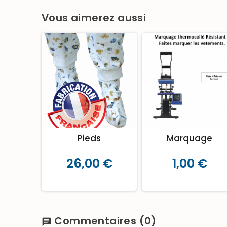
Vous aimerez aussi
Pieds
Marquage
26,00 €
1,00 €
Commentaires
(0)
chat