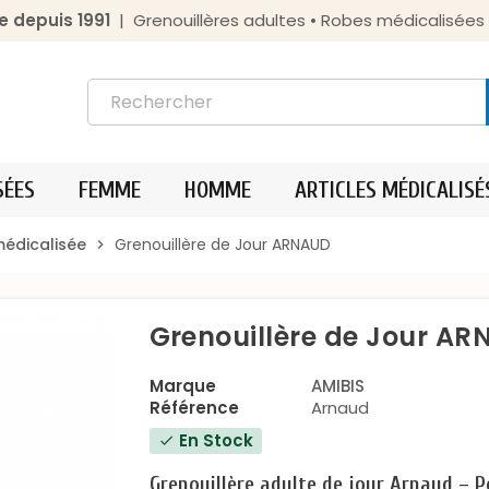
e depuis 1991
| Grenouillères adultes • Robes médicalisée
SÉES
FEMME
HOMME
ARTICLES MÉDICALISÉ
médicalisée
Grenouillère de Jour ARNAUD
chevron_right
Grenouillère de Jour A
Marque
AMIBIS
Référence
Arnaud
En Stock
check
Grenouillère adulte de jour Arnaud – 