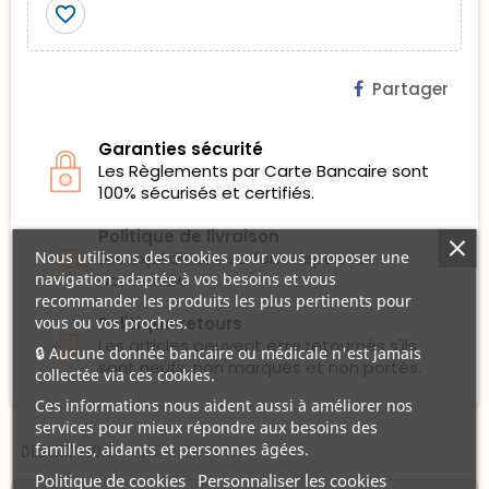
favorite_border
Partager
Garanties sécurité
Les Règlements par Carte Bancaire sont
100% sécurisés et certifiés.
Politique de livraison
Les expéditions se font depuis la
Nous utilisons des cookies pour vous proposer une
Normandie.
navigation adaptée à vos besoins et vous
recommander les produits les plus pertinents pour
Politique retours
vous ou vos proches.
Les articles peuvent être retournés s'ils
🔒 Aucune donnée bancaire ou médicale n'est jamais
sont neufs, non marqués et non portés.
collectée via ces cookies.
Ces informations nous aident aussi à améliorer nos
services pour mieux répondre aux besoins des
familles, aidants et personnes âgées.
DESCRIPTION
AVIS CLIENTS (0)
Politique de cookies
Personnaliser les cookies