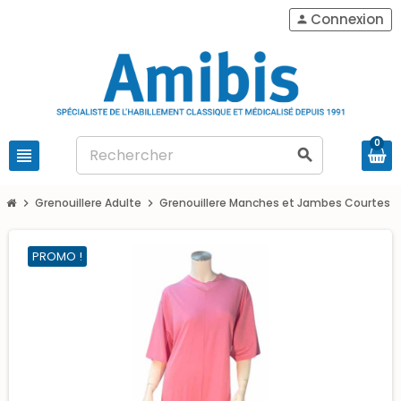
Connexion
person
0
view_headline
search
Grenouillere Adulte
Grenouillere Manches et Jambes Courtes
chevron_right
chevron_right
chevron_
PROMO !