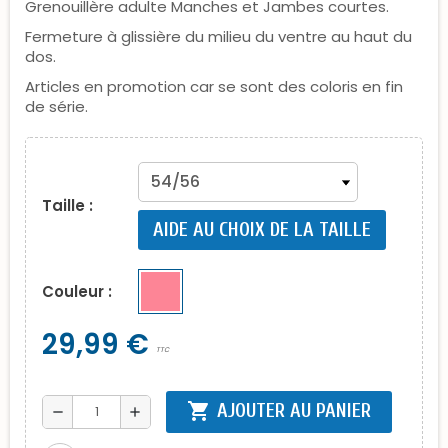
Grenouillère adulte Manches et Jambes courtes.
Fermeture à glissière du milieu du ventre au haut du
dos.
Articles en promotion car se sont des coloris en fin
de série.
Taille :
AIDE AU CHOIX DE LA TAILLE
Couleur :
29,99 €
TTC
shopping_cart
AJOUTER AU PANIER
remove
add