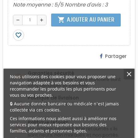
Note moyenne :
5
/5 Nombre d'avis :
3
shopping_cart
AJOUTER AU PANIER
remove
add
favorite_border
Partager
Garanties sécurité
Nous utilisons des cookies pour vous proposer une
Les Règlements par Carte Bancaire sont
navigation adaptée à vos besoins et vous
100% sécurisés et certifiés.
recommander les produits les plus pertinents pour
vous ou vos proches.
Politique de livraison
Les expéditions se font depuis la
🔒 Aucune donnée bancaire ou médicale n'est jamais
Normandie.
collectée via ces cookies.
Ces informations nous aident aussi à améliorer nos
Politique retours
services pour mieux répondre aux besoins des
Les articles peuvent être retournés s'ils
familles, aidants et personnes âgées.
sont neufs, non marqués et non portés.