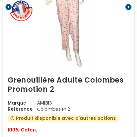
chevron_left
chevron_right
Grenouillère Adulte Colombes
Promotion 2
Marque
AMIBIS
Référence
Colombes Pr 2
Produit disponible avec d'autres options
error_outline
100% Coton.