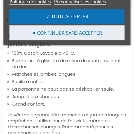
Politique de cookies
Personnaliser les cookies
✓ TOUT ACCEPTER
DESCRIPTION
AVIS CLIENTS (3)
✕ CONTINUER SANS ACCEPTER
Réf Colombes : Une grenouillère manches et
jambes longues:
100% Coton. Lavable à 40°C.
Fermeture à glissière du milieu du ventre au haut
du dos.
Manches et jambes longues.
Facile à enfiler.
La personne ne peut pas se déshabiller seule.
Adapté aux changes.
Grand confort.
La véritable grenouillère manches et jambes longues
empêchant l'utilisateur de l'ouvrir lui même ou
d'arracher ses changes. Recommandé pour les
personnes peu agitées.