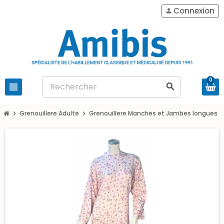
Connexion
person
0
view_headline
search
Grenouillere Adulte
Grenouillere Manches et Jambes longues
chevron_right
chevron_right
chevron_