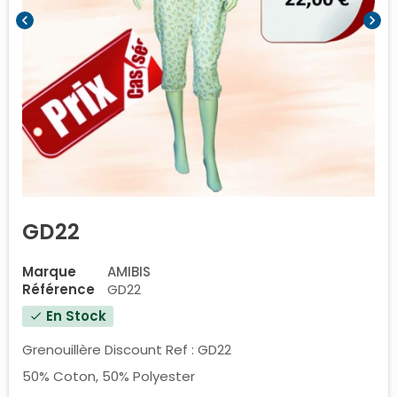
chevron_left
chevron_right
GD22
Marque
AMIBIS
Référence
GD22
En Stock
check
Grenouillère Discount Ref : GD22
50% Coton, 50% Polyester