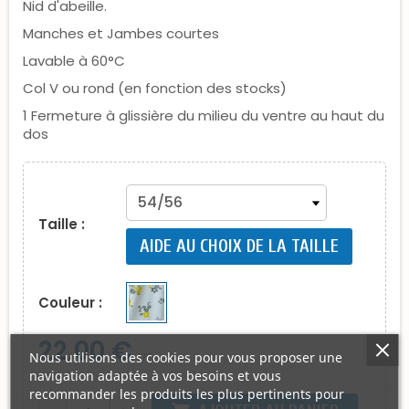
Nid d'abeille.
Manches et Jambes courtes
Lavable à 60°C
Col V ou rond (en fonction des stocks)
1 Fermeture à glissière du milieu du ventre au haut du
dos
Taille :
AIDE AU CHOIX DE LA TAILLE
Couleur :
22,00 €
Nous utilisons des cookies pour vous proposer une
TTC
navigation adaptée à vos besoins et vous
recommander les produits les plus pertinents pour