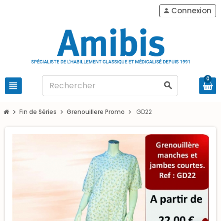
Connexion
person
0
view_headline
search
Fin de Séries
Grenouillere Promo
GD22
chevron_right
chevron_right
chevron_right