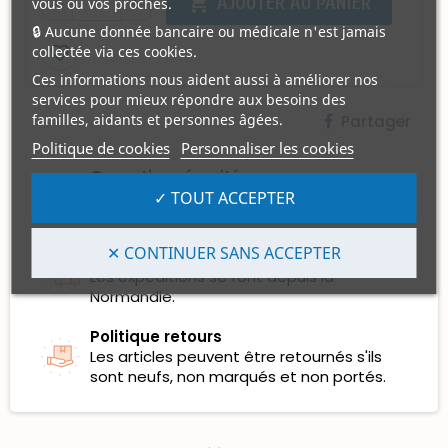
shopping_cart
AJOUTER AU PANIER
vous ou vos proches.
remove
add
🔒 Aucune donnée bancaire ou médicale n'est jamais
collectée via ces cookies.
favorite_border
Ces informations nous aident aussi à améliorer nos
services pour mieux répondre aux besoins des
familles, aidants et personnes âgées.
Partager
Politique de cookies
Personnaliser les cookies
Garanties sécurité
Les Règlements par Carte Bancaire sont
✓ TOUT ACCEPTER
100% sécurisés et certifiés.
✕ CONTINUER SANS ACCEPTER
Politique de livraison
Les expéditions se font depuis la
Normandie.
Politique retours
Les articles peuvent être retournés s'ils
sont neufs, non marqués et non portés.