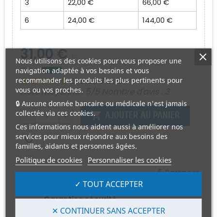
3
22,00 €
66,00 €
6
24,00 €
144,00 €
31,00 €
TTC
Nous utilisons des cookies pour vous proposer une
navigation adaptée à vos besoins et vous
51,00 €
- 20,00 €
Lire les 3 avis
recommander les produits les plus pertinents pour
vous ou vos proches.
Note moyenne :
5
/5 Nombre d'avis :
3
🔒 Aucune donnée bancaire ou médicale n'est jamais
collectée via ces cookies.
shopping_cart
AJOUTER AU PANIER
remove
add
Ces informations nous aident aussi à améliorer nos
services pour mieux répondre aux besoins des
favorite_border
familles, aidants et personnes âgées.
Politique de cookies
Personnaliser les cookies
Partager
✓ TOUT ACCEPTER
Garanties sécurité
Les Règlements par Carte Bancaire sont
✕ CONTINUER SANS ACCEPTER