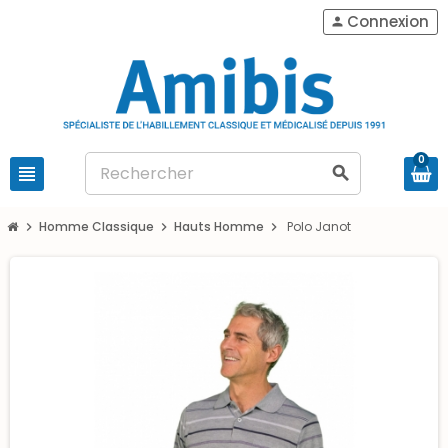
Connexion
person
0
view_headline
search
Homme Classique
Hauts Homme
Polo Janot
chevron_right
chevron_right
chevron_right