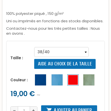
100% polyester piqué , 150 g/m²
Uni ou imprimés en fonctions des stocks disponibles.
Contactez-nous pour les très petites tailles : Nous
en avons .
Taille :
AIDE AU CHOIX DE LA TAILLE
Couleur :
19,00 €
TTC
shopping_cart
AJOUTER AU PANIER
remove
add