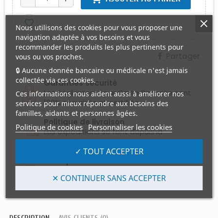
favorite_border
Nous utilisons des cookies pour vous proposer une
navigation adaptée à vos besoins et vous
recommander les produits les plus pertinents pour
Partager
vous ou vos proches.
🔒 Aucune donnée bancaire ou médicale n'est jamais
collectée via ces cookies.
Garanties sécurité
Les Règlements par Carte Bancaire sont
Ces informations nous aident aussi à améliorer nos
100% sécurisés et certifiés.
services pour mieux répondre aux besoins des
familles, aidants et personnes âgées.
Politique de livraison
Politique de cookies
Personnaliser les cookies
Les expéditions se font depuis la
Normandie.
✓ TOUT ACCEPTER
Politique retours
Les articles peuvent être retournés s'ils
✕ CONTINUER SANS ACCEPTER
sont neufs, non marqués et non portés.
DESCRIPTION
AVIS CLIENTS (0)