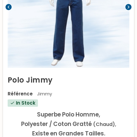
chevron_left
chevron_right
Polo Jimmy
Référence
Jimmy
In Stock
check
Superbe Polo Homme,
Polyester / Coton Gratté
(Chaud),
Existe en Grandes Tailles.