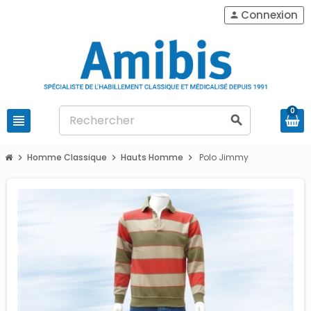
Connexion
person
0
view_headline
search
Homme Classique
Hauts Homme
Polo Jimmy
chevron_right
chevron_right
chevron_right