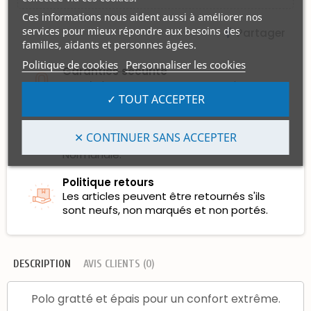
Ces informations nous aident aussi à améliorer nos
services pour mieux répondre aux besoins des
Partager
familles, aidants et personnes âgées.
Politique de cookies
Personnaliser les cookies
Garanties sécurité
Les Règlements par Carte Bancaire sont
✓ TOUT ACCEPTER
100% sécurisés et certifiés.
Politique de livraison
✕ CONTINUER SANS ACCEPTER
Les expéditions se font depuis la
Normandie.
Politique retours
Les articles peuvent être retournés s'ils
sont neufs, non marqués et non portés.
DESCRIPTION
AVIS CLIENTS (0)
Polo gratté et épais pour un confort extrême.