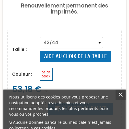
Renouvellement permanent des
imprimés.
Taille :
AIDE AU CHOIX DE LA TAILLE
Couleur :
53,18 €
TTC
Nous utilisons des cookies pour vous proposer une
navigation adaptée à vos besoins et vous
shopping_cart
AJOUTER AU PANIER
recommander les produits les plus pertinents pour
remove
add
vous ou vos proches.
🔒 Aucune donnée bancaire ou médicale n'est jamais
favorite_border
collectée via ces cookies.