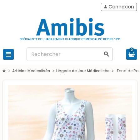
Connexion
person
0
view_headline
search
Articles Medicalisés
Lingerie de Jour Médicalisée
Fond de Rob
chevron_right
chevron_right
chevron_right