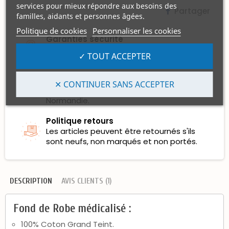
services pour mieux répondre aux besoins des
Partager
familles, aidants et personnes âgées.
Politique de cookies
Personnaliser les cookies
Garanties sécurité
Les Règlements par Carte Bancaire sont
✓ TOUT ACCEPTER
100% sécurisés et certifiés.
Politique de livraison
✕ CONTINUER SANS ACCEPTER
Les expéditions se font depuis la
Normandie.
Politique retours
Les articles peuvent être retournés s'ils
sont neufs, non marqués et non portés.
DESCRIPTION
AVIS CLIENTS (1)
Fond de Robe médicalisé :
100% Coton Grand Teint.