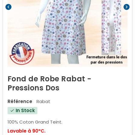
chevron_left
chevron_right
Fond de Robe Rabat -
Pressions Dos
Référence
Rabat
In Stock
check
100% Coton Grand Teint.
Lavable à 90°C.