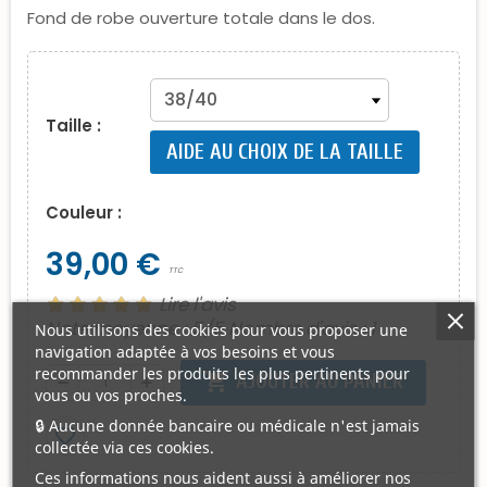
Fond de robe ouverture totale dans le dos.
Taille :
AIDE AU CHOIX DE LA TAILLE
Couleur :
39,00 €
TTC
Lire l'avis
Note moyenne :
5
/5 Nombre d'avis :
1
Nous utilisons des cookies pour vous proposer une
navigation adaptée à vos besoins et vous
recommander les produits les plus pertinents pour
shopping_cart
AJOUTER AU PANIER
remove
add
vous ou vos proches.
🔒 Aucune donnée bancaire ou médicale n'est jamais
favorite_border
collectée via ces cookies.
Ces informations nous aident aussi à améliorer nos