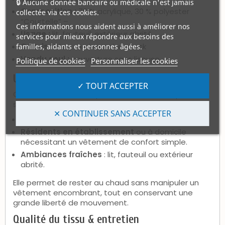
🔒 Aucune donnée bancaire ou médicale n'est jamais
Composition :
70 % acrylique, 30 % polyester
collectée via ces cookies.
“Courtelle” –
Ces informations nous aident aussi à améliorer nos
Usage :
lit, fauteuil, extérieur abrité
services pour mieux répondre aux besoins des
Coloris :
bleu, marine, selon stock
familles, aidants et personnes âgées.
Vendu seul :
couverture sans liseuse
Politique de cookies
Personnaliser les cookies
Usage recommandé
✓ TOUT ACCEPTER
Cette couverture est particulièrement adaptée aux
situations suivantes :
✕ CONTINUER SANS ACCEPTER
Personnes âgées ou fragiles
ressentant le froid.
Résidents en établissement
ou à domicile
nécessitant un vêtement de confort simple.
Ambiances fraîches
: lit, fauteuil ou extérieur
abrité.
Elle permet de rester au chaud sans manipuler un
vêtement encombrant, tout en conservant une
grande liberté de mouvement.
Qualité du tissu & entretien