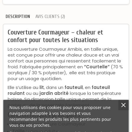
DESCRIPTION
AVIS CLIENTS (2)
Couverture Courmayeur – chaleur et
confort pour toutes les situations
La couverture Courmayeur Amibis, en taille unique,
est conçue pour offrir une chaleur douce et un vrai
confort aux personnes qui ressentent facilement le
froid. Fabriquée principalement en
“Courtelle”
(70 %
acrylique / 30 % polyester), elle est très pratique
pour un usage quotidien.
Elle s’utilise au
lit
, dans un
fauteuil
, en
fauteuil
roulant
ou au
jardin abrité
lorsque la température
baisse. Sa dimension taille unique permet de la
porter ou de la poser très facilement.
Nous utilisons des cookies pour vous proposer une
navigation adaptée à vos besoins et vous
Caractéristiques principales
recommander les produits les plus pertinents pour
Modèle :
couverture Courmayeur
vous ou vos proches.
Taille :
unique adulte