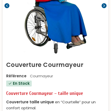
chevron_left
chevron_right
Couverture Courmayeur
Référence
Courmayeur
En Stock
check
Couverture Courmayeur – taille unique
Couverture taille unique
en “Courtelle” pour un
confort optimal.