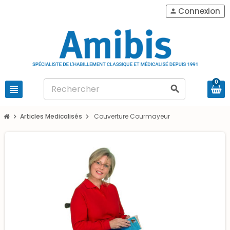
Connexion
person
0
view_headline
search
Articles Medicalisés
Couverture Courmayeur
chevron_right
chevron_right