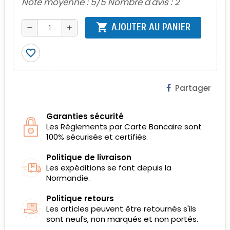
Note moyenne :
5
/5 Nombre d'avis :
2
shopping_cart
AJOUTER AU PANIER
remove
add
favorite_border
Partager
Garanties sécurité
Les Règlements par Carte Bancaire sont
100% sécurisés et certifiés.
Politique de livraison
Les expéditions se font depuis la
Normandie.
Politique retours
Les articles peuvent être retournés s'ils
sont neufs, non marqués et non portés.