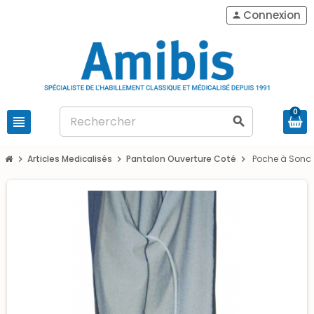
Connexion
person
0
view_headline
search
Articles Medicalisés
Pantalon Ouverture Coté
Poche à Sond
chevron_right
chevron_right
chevron_right