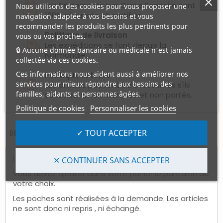
Les Règlements par Carte Bancaire sont
Nous utilisons des cookies pour vous proposer une
100% sécurisés et certifiés.
navigation adaptée à vos besoins et vous
recommander les produits les plus pertinents pour
Politique de livraison
vous ou vos proches.
Les expéditions se font depuis la
🔒 Aucune donnée bancaire ou médicale n'est jamais
Normandie.
collectée via ces cookies.
Ces informations nous aident aussi à améliorer nos
Politique retours
services pour mieux répondre aux besoins des
Les articles peuvent être retournés s'ils
familles, aidants et personnes âgées.
sont neufs, non marqués et non portés.
Politique de cookies
Personnaliser les cookies
✓ TOUT ACCEPTER
DESCRIPTION
AVIS CLIENTS (3)
Le pantalon n'est pas inclus.
✕ CONTINUER SANS ACCEPTER
Vous devez ajouter dans votre panier le pantalon de
votre choix.
Les poches sont réalisées à la demande. Les articles
ne sont donc ni repris , ni échangé.