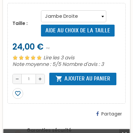
Taille :
AIDE AU CHOIX DE LA TAILLE
24,00 €
TTC
Lire les 3 avis
Note moyenne :
5
/5 Nombre d'avis :
3
shopping_cart
AJOUTER AU PANIER
remove
add
favorite_border
Partager
Garanties sécurité