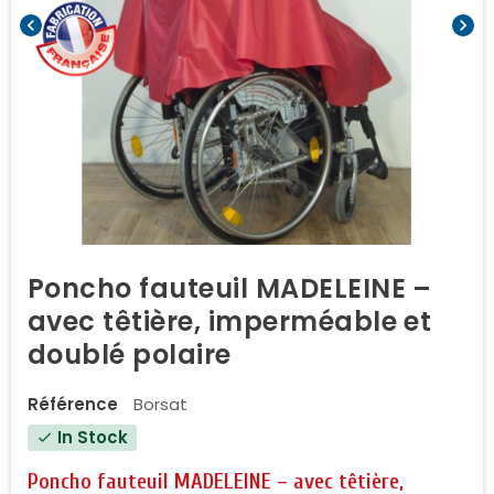
chevron_left
chevron_right
Poncho fauteuil MADELEINE –
avec têtière, imperméable et
doublé polaire
Référence
Borsat
In Stock
check
Poncho fauteuil MADELEINE – avec têtière,