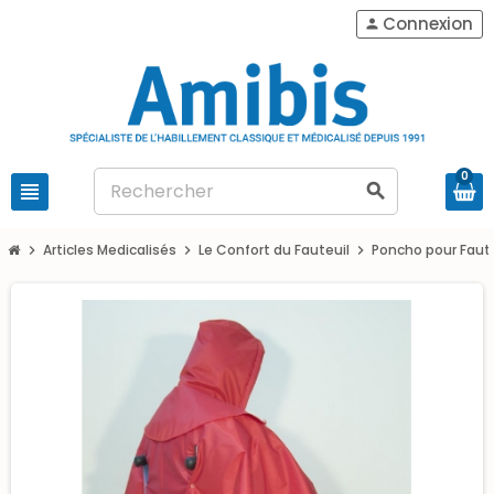
Connexion
person
0
view_headline
search
Articles Medicalisés
Le Confort du Fauteuil
Poncho pour Faute
chevron_right
chevron_right
chevron_right