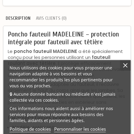
DESCRIPTION
AVIS CLIENTS (0)
Poncho fauteuil MADELEINE – protection
intégrale pour fauteuil avec têtière
Le
poncho fauteuil MADELEINE
a été spécialement
conçu pour les personnes utilisant un
fauteuil
roulant avec têtière
. Il protège efficacement
Nous utilisons des cookies pour vous proposer une
contre la pluie, le vent et le froid tout en conservant
navigation adaptée à vos besoins et vous
un excellent confort en position assise.
recommander les produits les plus pertinents pour
Grâce à sa coupe adaptée au fauteuil, il recouvre
vous ou vos proches.
largement le haut du corps ainsi que les jambes. Sa
🔒 Aucune donnée bancaire ou médicale n'est jamais
conception facilite les déplacements quotidiens, les
collectée via ces cookies.
promenades et les sorties en extérieur sans
compromettre la liberté de mouvement.
Ces informations nous aident aussi à améliorer nos
services pour mieux répondre aux besoins des
Caractéristiques principales
familles, aidants et personnes âgées.
Modèle :
MADELEINE
Politique de cookies
Personnaliser les cookies