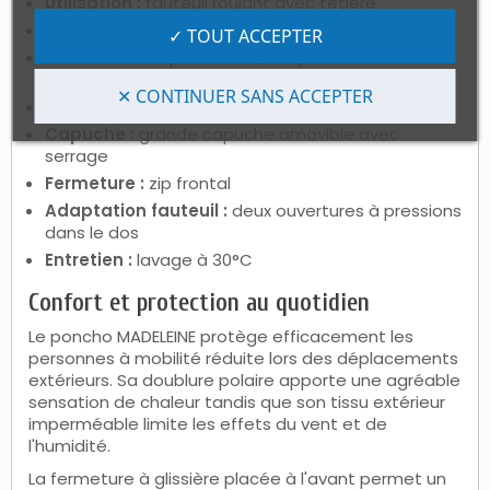
Utilisation :
fauteuil roulant avec têtière
Matière :
100 % polyamide
✓ TOUT ACCEPTER
Protection :
imperméable, coupe-vent et
déperlant
✕ CONTINUER SANS ACCEPTER
Doublure :
polaire intégrée
Capuche :
grande capuche amovible avec
serrage
Fermeture :
zip frontal
Adaptation fauteuil :
deux ouvertures à pressions
dans le dos
Entretien :
lavage à 30°C
Confort et protection au quotidien
Le poncho MADELEINE protège efficacement les
personnes à mobilité réduite lors des déplacements
extérieurs. Sa doublure polaire apporte une agréable
sensation de chaleur tandis que son tissu extérieur
imperméable limite les effets du vent et de
l'humidité.
La fermeture à glissière placée à l'avant permet un