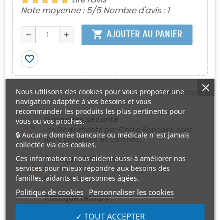
Note moyenne :
5
/5 Nombre d'avis :
1
shopping_cart
AJOUTER AU PANIER
remove
add
favorite_border
Nous utilisons des cookies pour vous proposer une
Partager
navigation adaptée à vos besoins et vous
recommander les produits les plus pertinents pour
Garanties sécurité
vous ou vos proches.
Les Règlements par Carte Bancaire sont
🔒 Aucune donnée bancaire ou médicale n'est jamais
100% sécurisés et certifiés.
collectée via ces cookies.
Politique de livraison
Ces informations nous aident aussi à améliorer nos
Les expéditions se font depuis la
services pour mieux répondre aux besoins des
Normandie.
familles, aidants et personnes âgées.
Politique de cookies
Personnaliser les cookies
Politique retours
Les articles peuvent être retournés s'ils
✓ TOUT ACCEPTER
sont neufs, non marqués et non portés.