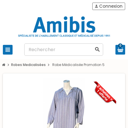
Connexion
person
0
view_headline
search
Robes Medicalisées
Robe Médicalisée Promotion 5
chevron_right
chevron_right