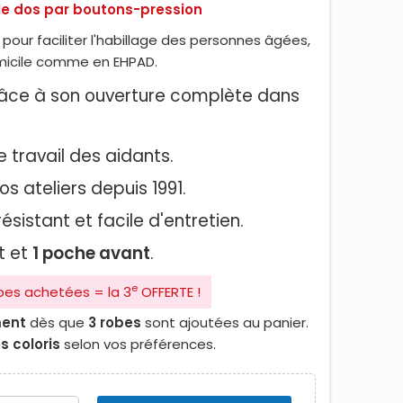
le dos par boutons-pression
our faciliter l'habillage des personnes âgées,
micile comme en EHPAD.
âce à son ouverture complète dans
le travail des aidants.
s ateliers depuis 1991.
résistant et facile d'entretien.
t et
1 poche avant
.
e
bes achetées = la 3
OFFERTE !
ent
dès que
3 robes
sont ajoutées au panier.
s coloris
selon vos préférences.