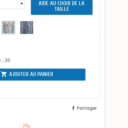
AIDE AU CHOIX DE LA
TAILLE
 :
36
shopping_cart
AJOUTER AU PANIER
Partager