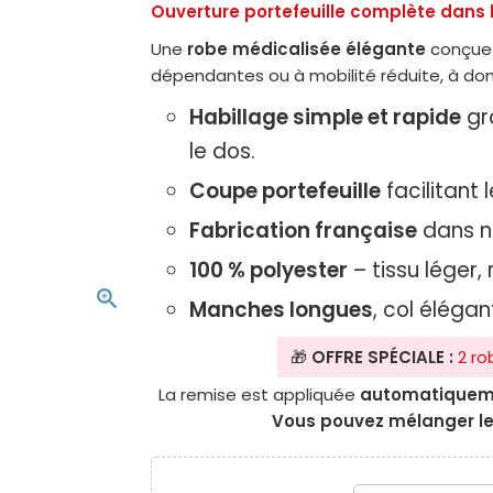
Ouverture portefeuille complète dans 
Une
robe médicalisée élégante
conçue p
dépendantes ou à mobilité réduite, à do
Habillage simple et rapide
gr
le dos.
Coupe portefeuille
facilitant 
Fabrication française
dans no
100 % polyester
– tissu léger, 
zoom_in
Manches longues
, col élégan
🎁
OFFRE SPÉCIALE :
2 ro
La remise est appliquée
automatiquem
Vous pouvez mélanger le