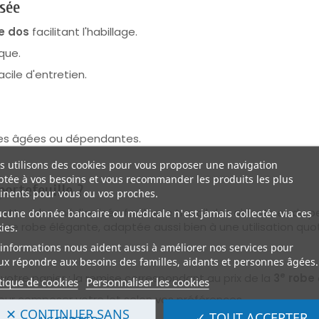
isée
e dos
facilitant l'habillage.
que.
facile d'entretien.
es âgées ou dépendantes.
 utilisons des cookies pour vous proposer une navigation
tée à vos besoins et vous recommander les produits les plus
portefeuille ?
inents pour vous ou vos proches.
te robe médicalisée facilite le travail des aidants et du pe
ucune donnée bancaire ou médicale n'est jamais collectée via ces
une robe élégante, adaptée aussi bien à une utilisation quo
ies.
informations nous aident aussi à améliorer nos services pour
x répondre aux besoins des familles, aidants et personnes âgées.
e
votre panier : la remise correspondant au prix de la
3
robe
tique de cookies
Personnaliser les cookies
ur composer votre lot selon vos préférences.
✕ CONTINUER SANS
✓ TOUT ACCEPTER