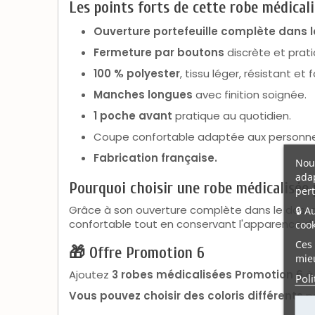
Les points forts de cette robe médical
Ouverture portefeuille complète dans l
Fermeture par boutons
discrète et prati
100 % polyester
, tissu léger, résistant et 
Manches longues
avec finition soignée.
1 poche avant
pratique au quotidien.
Coupe confortable adaptée aux personn
Fabrication française.
Nous
adap
Pourquoi choisir une robe médicalisée 
pert
Grâce à son ouverture complète dans le dos, cet
🔒 A
confortable tout en conservant l'apparence d'
cook
Ces 
🎁 Offre Promotion 6
mieu
Ajoutez
3 robes médicalisées Promotion 6
à 
Poli
Vous pouvez choisir des coloris différents
po