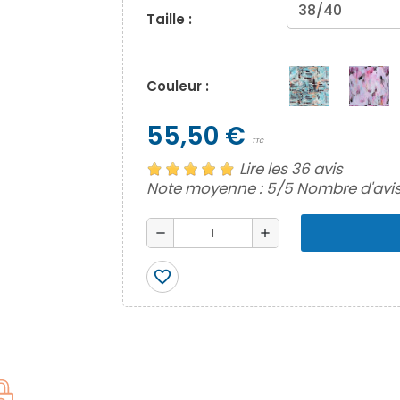
Taille :
Couleur :
55,50 €
TTC
Lire les 36 avis
Note moyenne :
5
/5 Nombre d'avis
remove
add
favorite_border