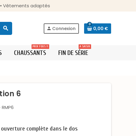
s • Vêtements adaptés
0
search
Connexion
0,00 €
person
PRIX FOUS !!
A SAISIR
S
CHAUSSANTS
FIN DE SÉRIE
tion 6
- RMP6
 ouverture complète dans le dos