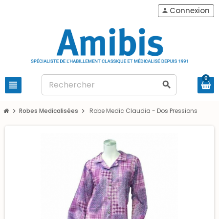
Connexion
person
0
view_headline
search
Robes Medicalisées
Robe Medic Claudia - Dos Pressions
chevron_right
chevron_right