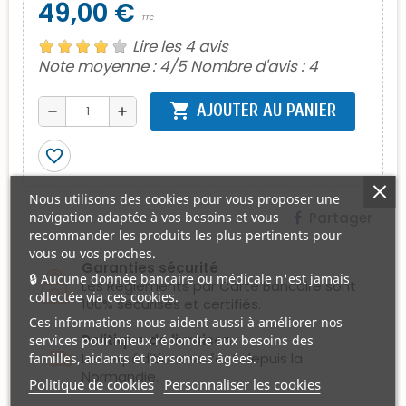
49,00 €
TTC
Lire les 4 avis
Note moyenne :
4
/5 Nombre d'avis :
4
shopping_cart
AJOUTER AU PANIER
remove
add
favorite_border
Nous utilisons des cookies pour vous proposer une
Partager
navigation adaptée à vos besoins et vous
recommander les produits les plus pertinents pour
vous ou vos proches.
Garanties sécurité
🔒 Aucune donnée bancaire ou médicale n'est jamais
Les Règlements par Carte Bancaire sont
collectée via ces cookies.
100% sécurisés et certifiés.
Ces informations nous aident aussi à améliorer nos
Politique de livraison
services pour mieux répondre aux besoins des
Les expéditions se font depuis la
familles, aidants et personnes âgées.
Normandie.
Politique de cookies
Personnaliser les cookies