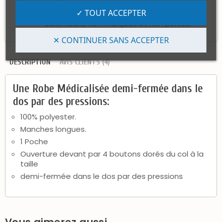
Politique retours
✓ TOUT ACCEPTER
Les articles peuvent être retournés s'ils
sont neufs, non marqués et non portés.
✕ CONTINUER SANS ACCEPTER
DESCRIPTION
AVIS CLIENTS (4)
Une Robe Médicalisée demi-fermée dans le
dos par des pressions:
100% polyester.
Manches longues.
1 Poche
Ouverture devant par 4 boutons dorés du col à la
taille
demi-fermée dans le dos par des pressions
Vous aimerez aussi