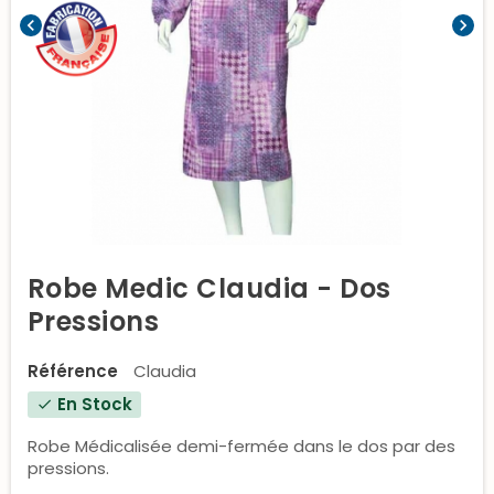
chevron_left
chevron_right
Robe Medic Claudia - Dos
Pressions
Référence
Claudia
En Stock
check
Robe Médicalisée demi-fermée dans le dos par des
pressions.