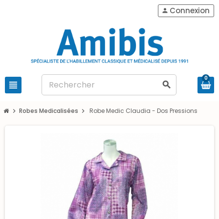
Connexion
person
0
view_headline
search
Robes Medicalisées
Robe Medic Claudia - Dos Pressions
chevron_right
chevron_right