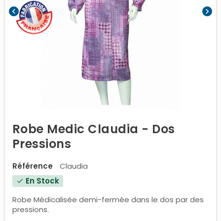
chevron_left
chevron_right
Robe Medic Claudia - Dos
Pressions
Référence
Claudia
En Stock
check
Robe Médicalisée demi-fermée dans le dos par des
pressions.