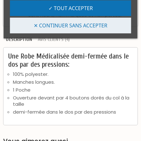
Politique retours
✓ TOUT ACCEPTER
Les articles peuvent être retournés s'ils
sont neufs, non marqués et non portés.
✕ CONTINUER SANS ACCEPTER
DESCRIPTION
AVIS CLIENTS (4)
Une Robe Médicalisée demi-fermée dans le
dos par des pressions:
100% polyester.
Manches longues.
1 Poche
Ouverture devant par 4 boutons dorés du col à la
taille
demi-fermée dans le dos par des pressions
Vous aimerez aussi