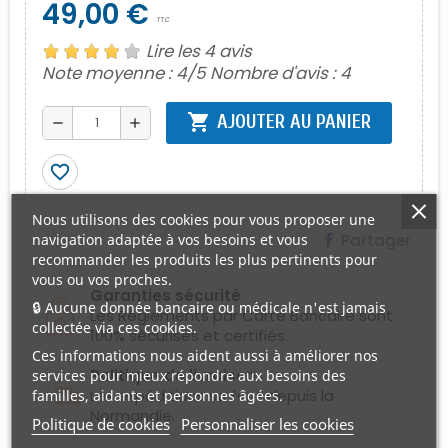
49,00 €
TTC
Lire les 4 avis
Note moyenne :
4
/5 Nombre d'avis :
4
shopping_cart
AJOUTER AU PANIER
remove
add
favorite_border
Nous utilisons des cookies pour vous proposer une
Partager
navigation adaptée à vos besoins et vous
recommander les produits les plus pertinents pour
vous ou vos proches.
Garanties sécurité
🔒 Aucune donnée bancaire ou médicale n'est jamais
Les Règlements par Carte Bancaire sont
collectée via ces cookies.
100% sécurisés et certifiés.
Ces informations nous aident aussi à améliorer nos
Politique de livraison
services pour mieux répondre aux besoins des
Les expéditions se font depuis la
familles, aidants et personnes âgées.
Normandie.
Politique de cookies
Personnaliser les cookies