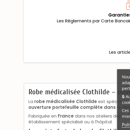
Garantie
Les Règlements par Carte Bancaire
Les artic
Nous
adap
pert
Robe médicalisée Clothilde – ouv
🔒 A
La
robe médicalisée Clothilde
est spécialeme
cook
ouverture portefeuille complète dans le do
Ces 
Fabriquée en
France
dans nos ateliers depuis
mieu
établissement spécialisé ou à l'hôpital.
Poli