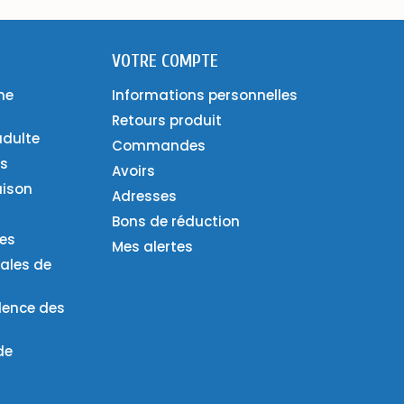
VOTRE COMPTE
ne
Informations personnelles
Retours produit
adulte
Commandes
es
Avoirs
aison
Adresses
Bons de réduction
ies
Mes alertes
ales de
lence des
de