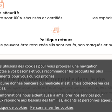
s sécurité
 sont 100% sécurisés et certifiés.
Les expédi
Politique retours
les peuvent être retournés s'ils sont neufs, non marqués et n
DESCRIPTION
AVIS CLIENTS (10)
 utilisons des cookies pour vous proposer une navigation
tée à vos besoins et vous recommander les produits les plus
inents pour vous ou vos proches.
erture portefeuille complète dans le dos
ucune donnée bancaire ou médicale n'est jamais collectée via ces
nt conçue pour faciliter l'habillage des personnes âgées, d
ies.
s
, l'habillage est plus simple pour les aidants tout en préserv
informations nous aident aussi à améliorer nos services pour
1991
, cette robe médicalisée convient aussi bien à une utilis
x répondre aux besoins des familles, aidants et personnes âgées.
tique de cookies
Personnaliser les cookies