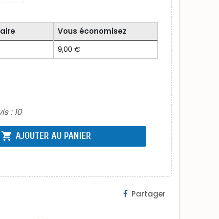
aire
Vous économisez
9,00 €
is :
10
shopping_cart
AJOUTER AU PANIER
Partager