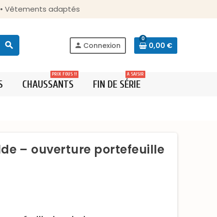
s • Vêtements adaptés
0
search
Connexion
0,00 €
person
PRIX FOUS !!
A SAISIR
S
CHAUSSANTS
FIN DE SÉRIE
de – ouverture portefeuille