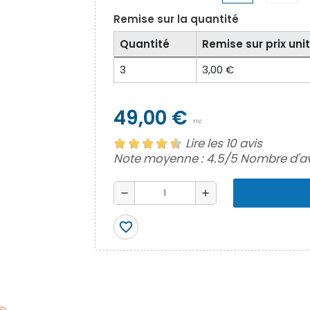
Remise sur la quantité
Quantité
Remise sur prix unit
3
3,00 €
49,00 €
TTC
Lire les 10 avis
Note moyenne :
4.5
/5 Nombre d'av
remove
add
favorite_border