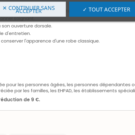
✕ CONTINUER SANS
✓ TOUT ACCEPTER
ACCEPTER
dos
avec fermeture par 6 boutons.
sonnel soignant.
 son ouverture dorsale.
ile d'entretien.
 conserver l'apparence d'une robe classique.
ée pour les personnes âgées, les personnes dépendantes ou
réciée par les familles, les EHPAD, les établissements spécial
réduction de 9 €.