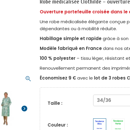
Robe médicalisée Clothilde – ouverture
Ouverture portefeuille croisée dans le
Une robe médicalisée élégante conçue pou
dépendantes ou à mobilité réduite.
Habillage simple et rapide
grâce à son 
Modèle fabriqué en France
dans nos atel
100 % polyester
– tissu léger, résistant et
Renouvellement permanent des imprimés se
Économisez 9 €
avec le
lot de 3 robes C
zoom_in
Taille :
chevron_right
Couleur :