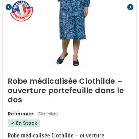
chevron_left
chevron_right
Robe médicalisée Clothilde –
ouverture portefeuille dans le
dos
Référence
Clothilde
En Stock
check
Robe médicalisée Clothilde – ouverture