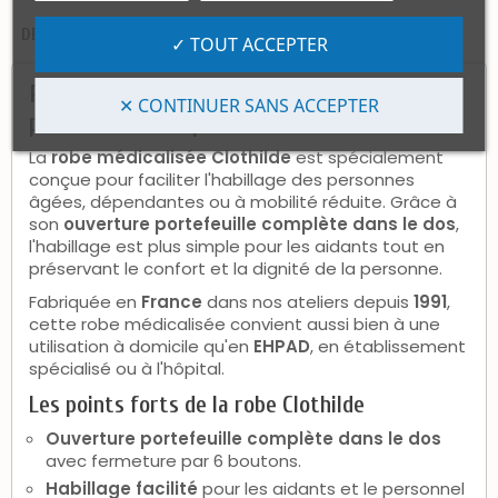
DESCRIPTION
AVIS CLIENTS (10)
✓ TOUT ACCEPTER
Robe médicalisée Clothilde – ouverture
✕ CONTINUER SANS ACCEPTER
portefeuille complète dans le dos
La
robe médicalisée Clothilde
est spécialement
conçue pour faciliter l'habillage des personnes
âgées, dépendantes ou à mobilité réduite. Grâce à
son
ouverture portefeuille complète dans le dos
,
l'habillage est plus simple pour les aidants tout en
préservant le confort et la dignité de la personne.
Fabriquée en
France
dans nos ateliers depuis
1991
,
cette robe médicalisée convient aussi bien à une
utilisation à domicile qu'en
EHPAD
, en établissement
spécialisé ou à l'hôpital.
Les points forts de la robe Clothilde
Ouverture portefeuille complète dans le dos
avec fermeture par 6 boutons.
Habillage facilité
pour les aidants et le personnel