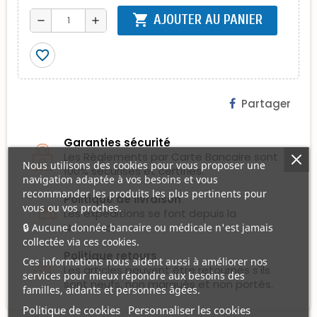
shopping_cart
AJOUTER AU PANIER
remove
add
favorite_border
Partager
Garanties sécurité
Les Règlements par Carte Bancaire sont
Nous utilisons des cookies pour vous proposer une
100% sécurisés et certifiés.
navigation adaptée à vos besoins et vous
recommander les produits les plus pertinents pour
Politique de livraison
vous ou vos proches.
Les expéditions se font depuis la
Normandie.
🔒 Aucune donnée bancaire ou médicale n'est jamais
collectée via ces cookies.
Politique retours
Ces informations nous aident aussi à améliorer nos
Les articles peuvent être retournés s'ils
services pour mieux répondre aux besoins des
sont neufs, non marqués et non portés.
familles, aidants et personnes âgées.
Politique de cookies
Personnaliser les cookies