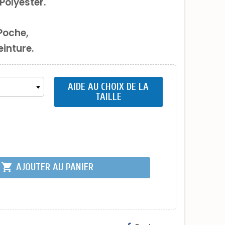
Polyester.
 Poche,
einture.
AIDE AU CHOIX DE LA
TAILLE
shopping_cart
AJOUTER AU PANIER