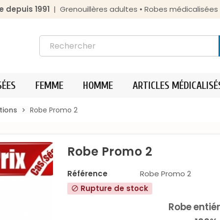
e depuis 1991
| Grenouillères adultes • Robes médicalisée
SÉES
FEMME
HOMME
ARTICLES MÉDICALISÉ
tions
Robe Promo 2
chevron_right
Robe Promo 2
Référence
Robe Promo 2
Rupture de stock
block
Robe entié