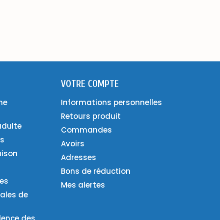
VOTRE COMPTE
ne
Informations personnelles
Retours produit
adulte
Commandes
es
Avoirs
aison
Adresses
Bons de réduction
ies
Mes alertes
ales de
lence des