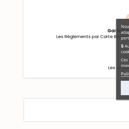
Nous
Garantie
adap
Les Règlements par Carte Bancaire
pert
🔒 A
cook
Ces 
mieu
Les artic
Poli