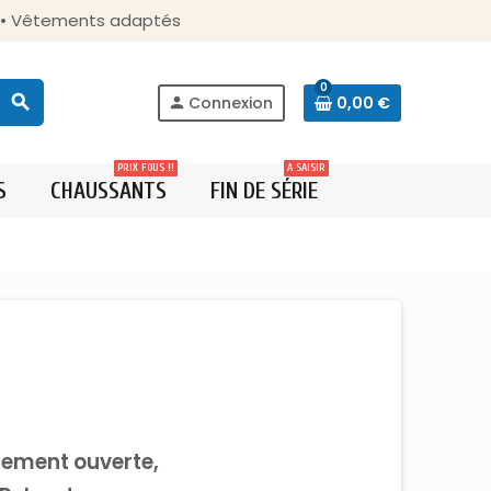
s • Vêtements adaptés
0
search
Connexion
0,00 €
person
PRIX FOUS !!
A SAISIR
S
CHAUSSANTS
FIN DE SÉRIE
rement ouverte,