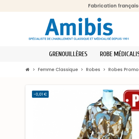
Fabrication français
GRENOUILLÈRES
ROBE MÉDICALI
Femme Classique
Robes
Robes Promo
chevron_right
chevron_right
chevron_right
-0,01 €