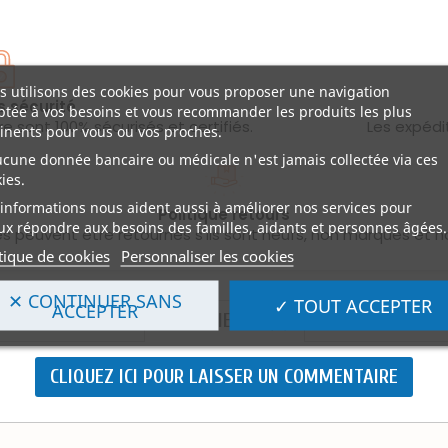
 utilisons des cookies pour vous proposer une navigation
s sécurité
tée à vos besoins et vous recommander les produits les plus
 sont 100% sécurisés et certifiés.
Les expédi
inents pour vous ou vos proches.
ucune donnée bancaire ou médicale n'est jamais collectée via ces
ies.
informations nous aident aussi à améliorer nos services pour
Politique retours
x répondre aux besoins des familles, aidants et personnes âgées.
les peuvent être retournés s'ils sont neufs, non marqués et n
tique de cookies
Personnaliser les cookies
✕ CONTINUER SANS
✓ TOUT ACCEPTER
ACCEPTER
AVIS CLIENTS (0)
CLIQUEZ ICI POUR LAISSER UN COMMENTAIRE