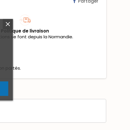
Partager
Politique de livraison
tions se font depuis la Normandie.
on portés.