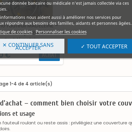
ucune donnée bancaire ou médicale n'est jamais collectée via ces
ies.
informations nous aident aussi à améliorer nos services pour
x répondre aux besoins des familles, aidants et personnes âgées.
o fauteuil MADELEINE –
tique de cookies
Personnaliser les cookies
têtière, imperméable et
doublé polaire
✕ CONTINUER SANS
✓ TOUT ACCEPTER
ACCEPTER
0 €
ACHAT
age 1-4 de 4 article(s)
d’achat – comment bien choisir votre couv
ions et usage
 fauteuil roulant ou reste assis : privilégiez une couverture q
oirs.