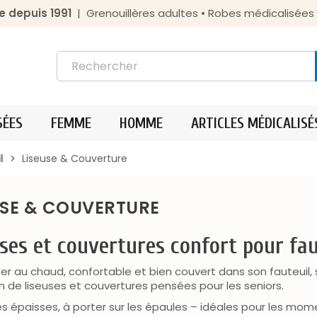
e depuis 1991
| Grenouillères adultes • Robes médicalisée
SÉES
FEMME
HOMME
ARTICLES MÉDICALISÉ
l
Liseuse & Couverture
chevron_right
USE & COUVERTURE
ses et couvertures confort pour faut
ter au chaud, confortable et bien couvert dans son fauteuil,
on de liseuses et couvertures pensées pour les seniors.
es épaisses, à porter sur les épaules – idéales pour les mom