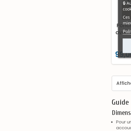
🔒 A
cook
Ces 
mieu
Ponch
Poli
avec 
99,0
Affich
Guide 
Dimens
Pour un
accoud