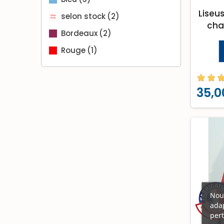
Liseu
selon stock
(2)
cha
Bordeaux
(2)
Rouge
(1)
35,0
Nous
adap
pert