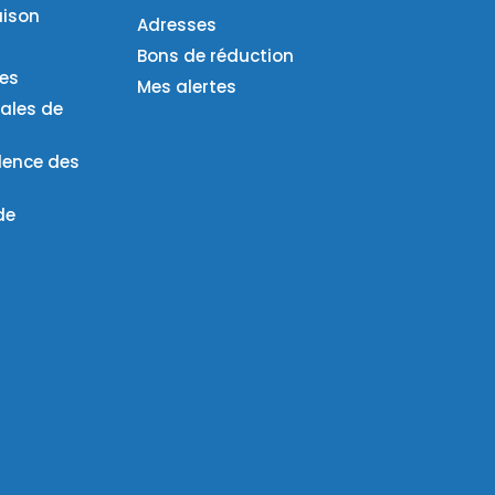
aison
Adresses
Bons de réduction
ies
Mes alertes
ales de
lence des
de