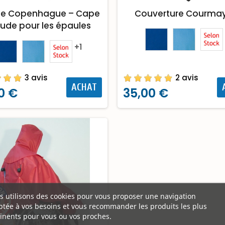
se Copenhague – Cape
Couverture Courma
ude pour les épaules
+1
3 avis
2 avis
ACHAT
0 €
35,00 €
 utilisons des cookies pour vous proposer une navigation
tée à vos besoins et vous recommander les produits les plus
inents pour vous ou vos proches.