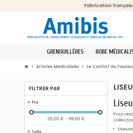
Fabrication français
GRENOUILLÈRES
ROBE MÉDICALI
Articles Medicalisés
Le Confort du Fauteui
chevron_right
chevron_right
LISE
FILTRER PAR
Liseu
Prix
Pour res
35,00 € - 99,00 €
collecti
Liseus
Taille