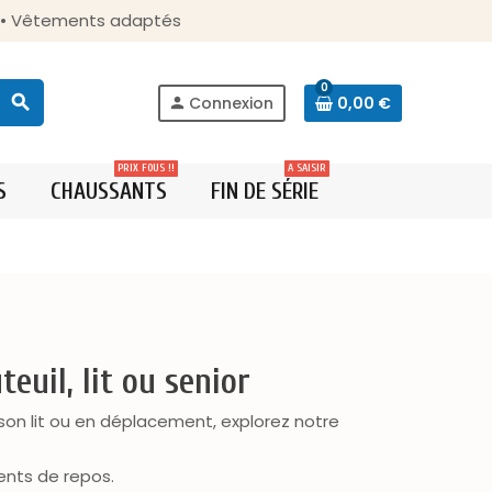
s • Vêtements adaptés
0
search
Connexion
0,00 €
person
PRIX FOUS !!
A SAISIR
S
CHAUSSANTS
FIN DE SÉRIE
euil, lit ou senior
 son lit ou en déplacement, explorez notre
ents de repos.