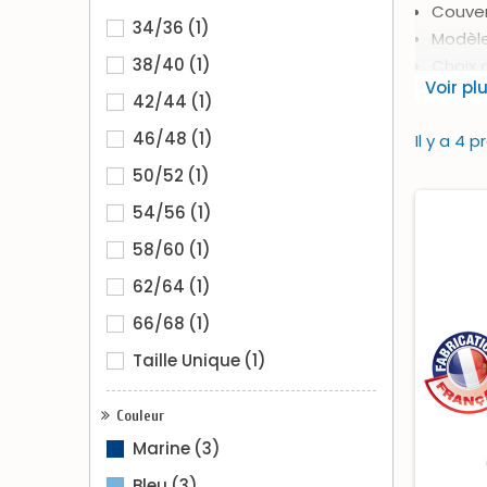
Couver
34/36
(1)
Modèles
38/40
(1)
Choix 
Voir pl
42/44
(1)
Nos prod
couvertu
46/48
(1)
Il y a 4 p
50/52
(1)
54/56
(1)
58/60
(1)
62/64
(1)
66/68
(1)
Taille Unique
(1)
Couleur
Marine
(3)
Bleu
(3)