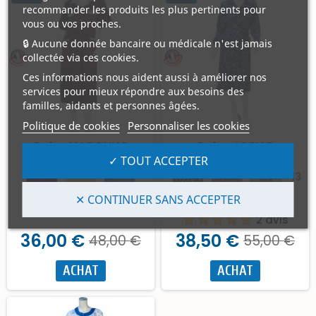
recommander les produits les plus pertinents pour
vous ou vos proches.
🔒 Aucune donnée bancaire ou médicale n'est jamais
collectée via ces cookies.
Ces informations nous aident aussi à améliorer nos
services pour mieux répondre aux besoins des
familles, aidants et personnes âgées.
Politique de cookies
Personnaliser les cookies
Robe MARQUISE
Robe JOELLE
✓ TOUT ACCEPTER
+13
✕ CONTINUER SANS ACCEPTER
2 avis
36,00 €
38,50 €
48,00 €
55,00 €
ACHAT
ACHAT