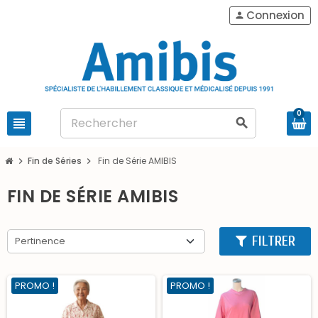
Connexion
person
0
view_headline
search
Fin de Séries
Fin de Série AMIBIS
chevron_right
chevron_right
FIN DE SÉRIE AMIBIS
FILTRER
Pertinence
PROMO !
PROMO !