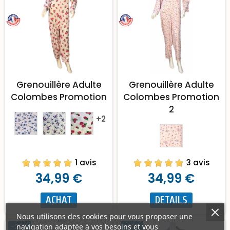
Grenouillère Adulte
Grenouillère Adulte
Colombes Promotion
Colombes Promotion
2
+2
1 avis
3 avis
34,99 €
34,99 €
ACHAT
DETAILS
Nous utilisons des cookies pour vous proposer une
-25%
-30%
navigation adaptée à vos besoins et vous