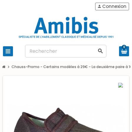
Connexion
person
0
view_headline
search
Chauss-Promo - Certains modèles à 29€ - La deuxième paire à 1
chevron_right