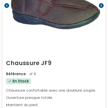
chevron_left
chevron_right
Chaussure JF9
Référence
JF 9
En Stock
check
Chaussure confortable avec une doublure souple.
Ouverture presque totale.
Maintient du pied.