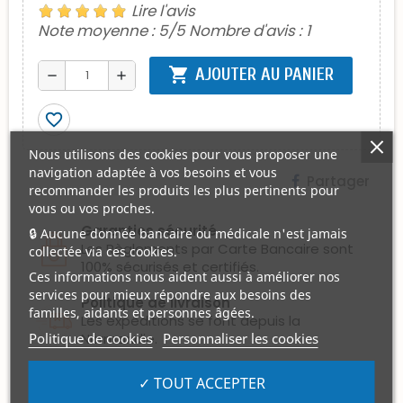
Lire l'avis
Note moyenne :
5
/5 Nombre d'avis :
1
shopping_cart
AJOUTER AU PANIER
remove
add
favorite_border
Nous utilisons des cookies pour vous proposer une
navigation adaptée à vos besoins et vous
Partager
recommander les produits les plus pertinents pour
vous ou vos proches.
Garanties sécurité
🔒 Aucune donnée bancaire ou médicale n'est jamais
Les Règlements par Carte Bancaire sont
collectée via ces cookies.
100% sécurisés et certifiés.
Ces informations nous aident aussi à améliorer nos
services pour mieux répondre aux besoins des
Politique de livraison
familles, aidants et personnes âgées.
Les expéditions se font depuis la
Politique de cookies
Personnaliser les cookies
Normandie.
Politique retours
✓ TOUT ACCEPTER
Les articles peuvent être retournés s'ils