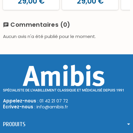
29,00 €
29,00 €
Commentaires
(0)
chat
Aucun avis n'a été publié pour le moment.
Appelez-nous
: 01 42 21 07 72
Écrivez-nous
: info@amibis.fr
PRODUITS