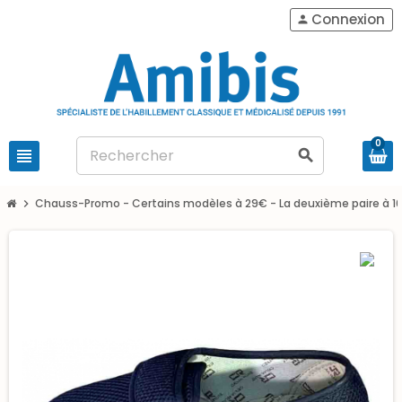
Connexion
person
0
view_headline
search
Chauss-Promo - Certains modèles à 29€ - La deuxième paire à 1
chevron_right