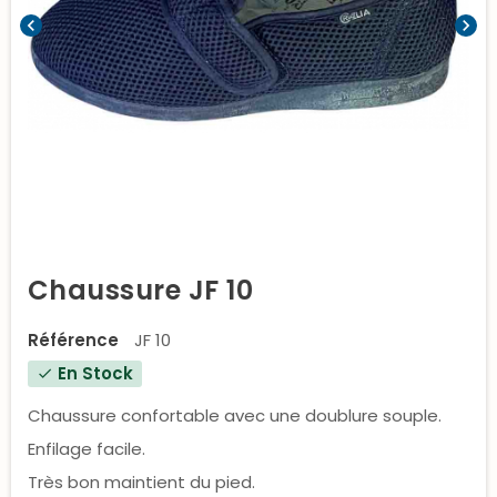
chevron_left
chevron_right
Chaussure JF 10
Référence
JF 10
En Stock
check
Chaussure confortable avec une doublure souple.
Enfilage facile.
Très bon maintient du pied.