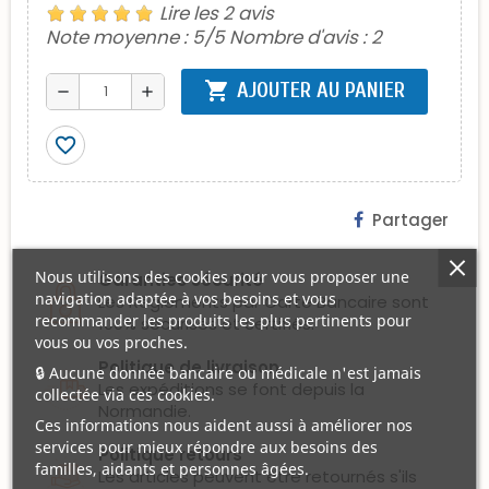
Lire les 2 avis
Note moyenne :
5
/5 Nombre d'avis :
2
shopping_cart
AJOUTER AU PANIER
remove
add
favorite_border
Partager
Nous utilisons des cookies pour vous proposer une
Garanties sécurité
navigation adaptée à vos besoins et vous
Les Règlements par Carte Bancaire sont
recommander les produits les plus pertinents pour
100% sécurisés et certifiés.
vous ou vos proches.
Politique de livraison
🔒 Aucune donnée bancaire ou médicale n'est jamais
Les expéditions se font depuis la
collectée via ces cookies.
Normandie.
Ces informations nous aident aussi à améliorer nos
services pour mieux répondre aux besoins des
Politique retours
familles, aidants et personnes âgées.
Les articles peuvent être retournés s'ils