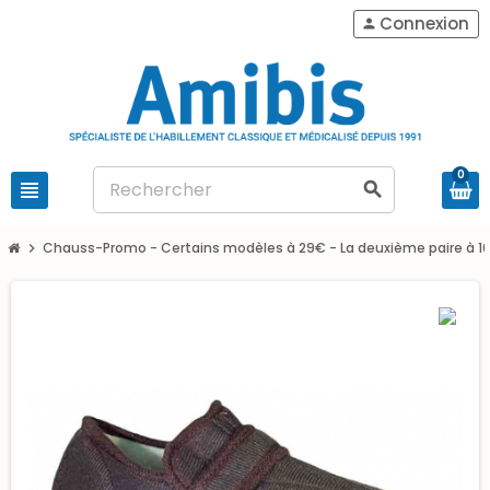
Connexion
person
0
view_headline
search
Chauss-Promo - Certains modèles à 29€ - La deuxième paire à 1
chevron_right