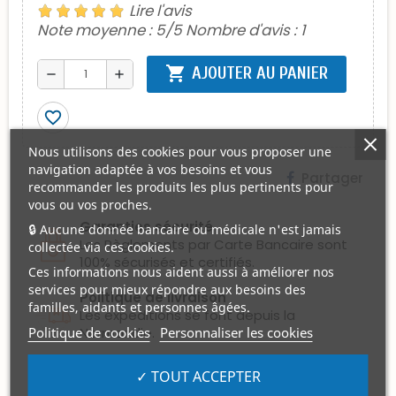
Lire l'avis
Note moyenne :
5
/5 Nombre d'avis :
1
shopping_cart
AJOUTER AU PANIER
remove
add
favorite_border
Nous utilisons des cookies pour vous proposer une
navigation adaptée à vos besoins et vous
Partager
recommander les produits les plus pertinents pour
vous ou vos proches.
Garanties sécurité
🔒 Aucune donnée bancaire ou médicale n'est jamais
Les Règlements par Carte Bancaire sont
collectée via ces cookies.
100% sécurisés et certifiés.
Ces informations nous aident aussi à améliorer nos
services pour mieux répondre aux besoins des
Politique de livraison
familles, aidants et personnes âgées.
Les expéditions se font depuis la
Politique de cookies
Personnaliser les cookies
Normandie.
Politique retours
✓ TOUT ACCEPTER
Les articles peuvent être retournés s'ils