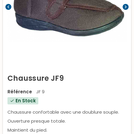
chevron_left
chevron_right
Chaussure JF9
Référence
JF 9
En Stock
check
Chaussure confortable avec une doublure souple.
Ouverture presque totale.
Maintient du pied.