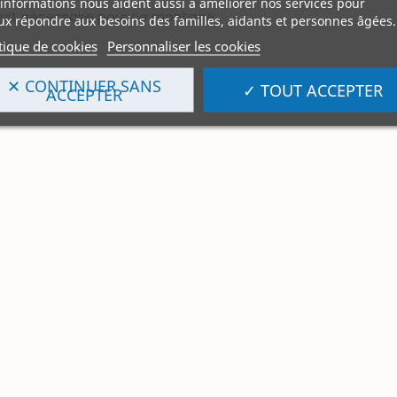
informations nous aident aussi à améliorer nos services pour
 est nécessaire pour ce montage.
x répondre aux besoins des familles, aidants et personnes âgées.
tique de cookies
Personnaliser les cookies
✕ CONTINUER SANS
✓ TOUT ACCEPTER
ACCEPTER