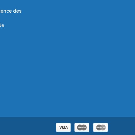
lence des
de
27,00 €
AJOUTER AU PANIER