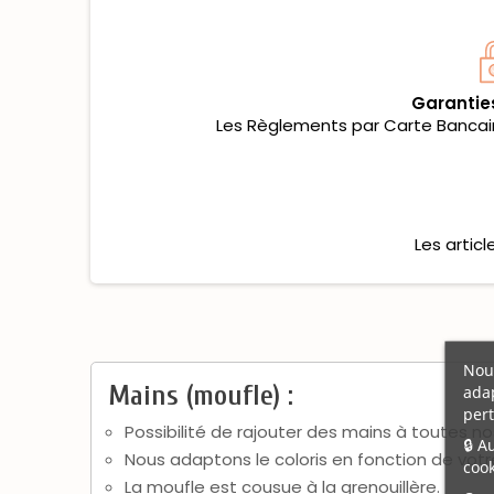
Garantie
Les Règlements par Carte Bancaire
Les artic
Nous
Mains (moufle) :
adap
pert
Possibilité de rajouter des mains à toutes n
🔒 A
Nous adaptons le coloris en fonction de vo
cook
La moufle est cousue à la grenouillère.