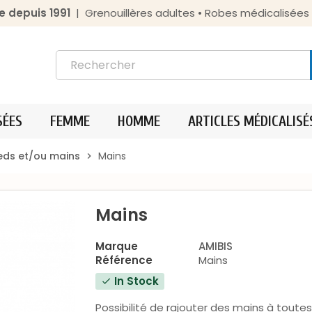
e depuis 1991
| Grenouillères adultes • Robes médicalisée
SÉES
FEMME
HOMME
ARTICLES MÉDICALISÉ
ieds et/ou mains
Mains
chevron_right
Mains
Marque
AMIBIS
Référence
Mains
In Stock
check
Possibilité de rajouter des mains à toute