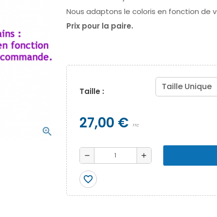
Nous adaptons le coloris en fonction de
Prix pour la paire.
Taille :
27,00 €
TTC
zoom_in
remove
add
favorite_border