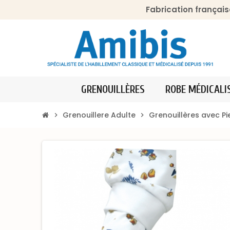
Fabrication français
GRENOUILLÈRES
ROBE MÉDICALI
Grenouillere Adulte
Grenouillères avec P
chevron_right
chevron_right