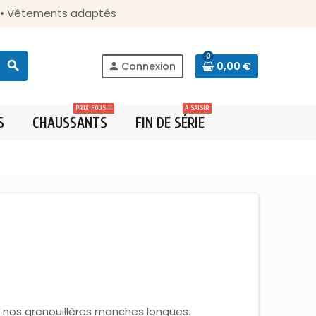
s • Vêtements adaptés
0
search
Connexion
0,00 €
person
PRIX FOUS !!
A SAISIR
S
CHAUSSANTS
FIN DE SÉRIE
s nos grenouillères manches longues.