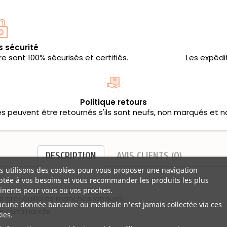
s sécurité
 sont 100% sécurisés et certifiés.
Les expédi
Politique retours
les peuvent être retournés s'ils sont neufs, non marqués et n
DESCRIPTION
AVIS CLIENTS (0)
 utilisons des cookies pour vous proposer une navigation
tée à vos besoins et vous recommander les produits les plus
inents pour vous ou vos proches.
os grenouillères manches longues.
ucune donnée bancaire ou médicale n'est jamais collectée via ces
tre commande.
ies.