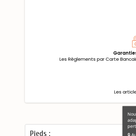
Garantie
Les Règlements par Carte Bancaire
Les artic
Nous
adap
pert
Pieds :
🔒 A