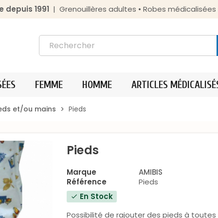
e depuis 1991
| Grenouillères adultes • Robes médicalisée
SÉES
FEMME
HOMME
ARTICLES MÉDICALISÉ
ieds et/ou mains
Pieds
chevron_right
Pieds
Marque
AMIBIS
Référence
Pieds
En Stock
check
Possibilité de rajouter des pieds à toutes