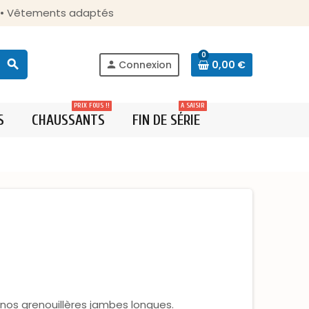
s • Vêtements adaptés
0
search
Connexion
0,00 €
person
PRIX FOUS !!
A SAISIR
S
CHAUSSANTS
FIN DE SÉRIE
 nos grenouillères jambes longues.