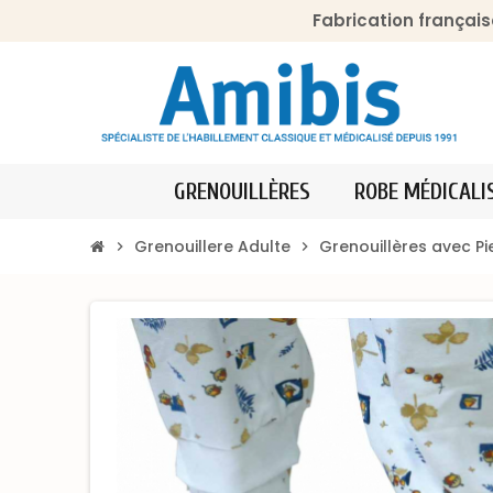
Fabrication français
GRENOUILLÈRES
ROBE MÉDICALI
Grenouillere Adulte
Grenouillères avec P
chevron_right
chevron_right