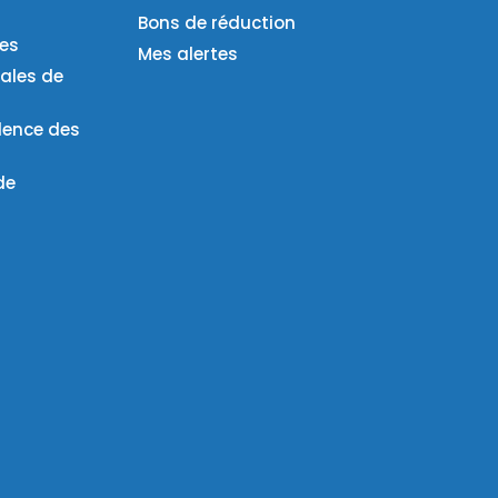
Bons de réduction
ies
Mes alertes
ales de
lence des
de