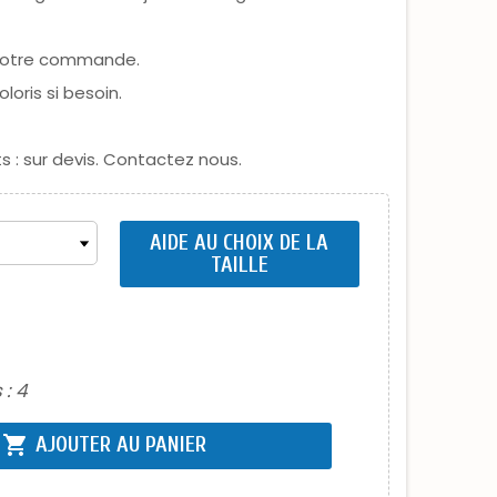
 votre commande.
loris si besoin.
ts : sur devis. Contactez nous.
AIDE AU CHOIX DE LA
TAILLE
 :
4
shopping_cart
AJOUTER AU PANIER