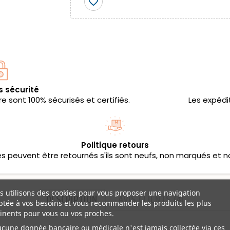
favorite_border
s sécurité
 sont 100% sécurisés et certifiés.
Les expédi
Politique retours
les peuvent être retournés s'ils sont neufs, non marqués et n
 utilisons des cookies pour vous proposer une navigation
DESCRIPTION
AVIS CLIENTS (4)
tée à vos besoins et vous recommander les produits les plus
inents pour vous ou vos proches.
ucune donnée bancaire ou médicale n'est jamais collectée via ces