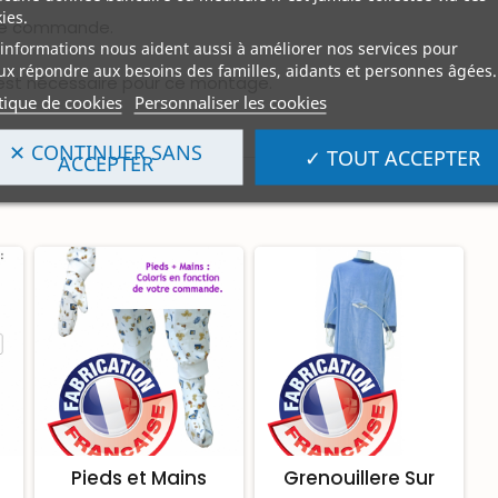
ies.
tre commande.
informations nous aident aussi à améliorer nos services pour
x répondre aux besoins des familles, aidants et personnes âgées.
 est nécessaire pour ce montage.
tique de cookies
Personnaliser les cookies
✕ CONTINUER SANS
✓ TOUT ACCEPTER
ACCEPTER
Pieds et Mains
Grenouillere Sur