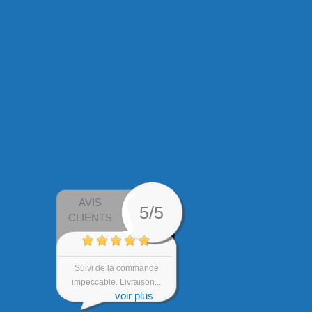
AVIS
5/5
CLIENTS
Suivi de la commande
impeccable. Livraison...
voir plus