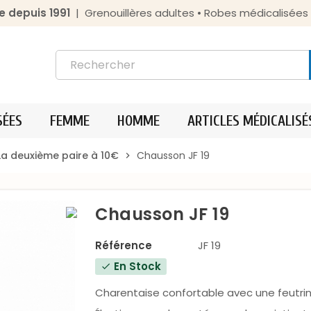
e depuis 1991
| Grenouillères adultes • Robes médicalisée
SÉES
FEMME
HOMME
ARTICLES MÉDICALISÉ
a deuxième paire à 10€
Chausson JF 19
chevron_right
Chausson JF 19
Référence
JF 19
En Stock
check
Charentaise confortable avec une feutrine