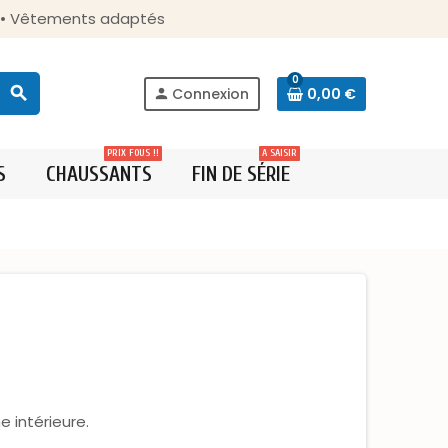
s • Vêtements adaptés
0
search
Connexion
0,00 €
person
PRIX FOUS !!
A SAISIR
S
CHAUSSANTS
FIN DE SÉRIE
 intérieure.