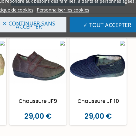
x répondre aux besoins des familles, aidants et personnes âgées.
tique de cookies
Personnaliser les cookies
✕ CONTINUER SANS
✓ TOUT ACCEPTER
ACCEPTER
Chaussure JF9
Chaussure JF 10
29,00 €
29,00 €