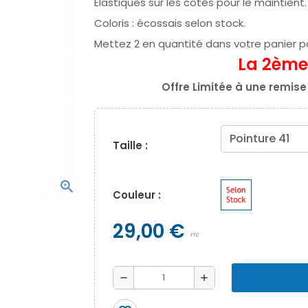
Élastiques sur les cotés pour le maintient.
Coloris : écossais selon stock.
Mettez 2 en quantité dans votre panier po
La 2ème
Offre Limitée à une remi
Taille :
zoom_in
Couleur :
29,00 €
TTC
remove
add