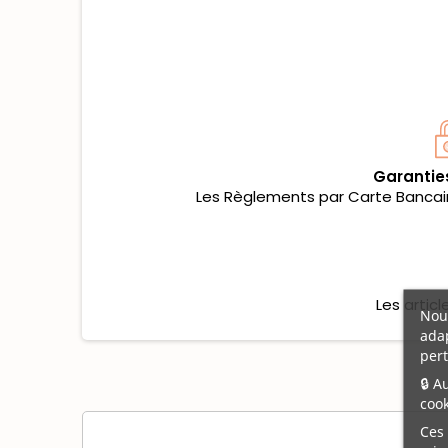
Garantie
Les Règlements par Carte Bancaire
Les artic
Nous
adap
pert
🔒 A
cook
Ces 