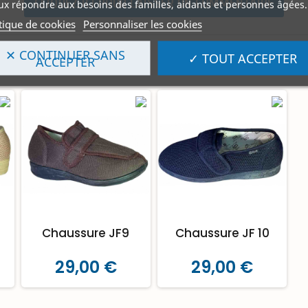
CLIQUEZ ICI POUR LAISSER UN COMMENTAIRE
x répondre aux besoins des familles, aidants et personnes âgées.
tique de cookies
Personnaliser les cookies
✕ CONTINUER SANS
✓ TOUT ACCEPTER
ACCEPTER
Chaussure JF9
Chaussure JF 10
29,00 €
29,00 €