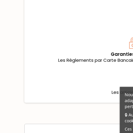
Garantie
Les Règlements par Carte Bancaire
Les artic
Nous
adap
pert
🔒 A
cook
Ces 