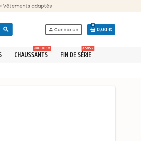
s • Vêtements adaptés
0
search
Connexion
0,00 €
person
PRIX FOUS !!
A SAISIR
S
CHAUSSANTS
FIN DE SÉRIE