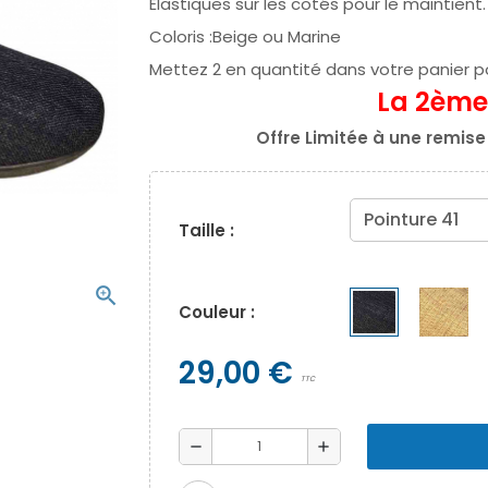
Élastiques sur les cotés pour le maintient.
Coloris :Beige ou Marine
Mettez 2 en quantité dans votre panier po
La 2ème
Offre Limitée à une remi
Taille :
zoom_in
Couleur :
29,00 €
TTC
remove
add