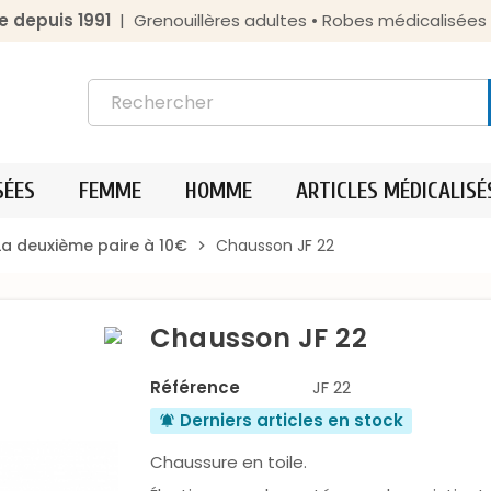
e depuis 1991
| Grenouillères adultes • Robes médicalisée
SÉES
FEMME
HOMME
ARTICLES MÉDICALISÉ
a deuxième paire à 10€
Chausson JF 22
chevron_right
Chausson JF 22
Référence
JF 22
Derniers articles en stock
notifications_active
Chaussure en toile.