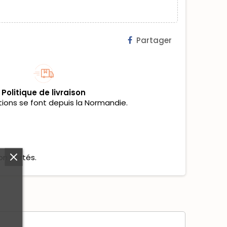
Partager
Politique de livraison
tions se font depuis la Normandie.
on portés.