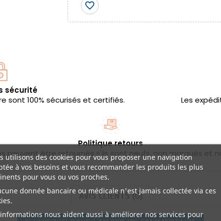
favorite_border
s sécurité
 sont 100% sécurisés et certifiés.
Les expédi
Politique retours
les peuvent être retournés s'ils sont neufs, non marqués et n
 utilisons des cookies pour vous proposer une navigation
tée à vos besoins et vous recommander les produits les plus
inents pour vous ou vos proches.
ucune donnée bancaire ou médicale n'est jamais collectée via ces
AVIS CLIENTS (0)
ies.
informations nous aident aussi à améliorer nos services pour