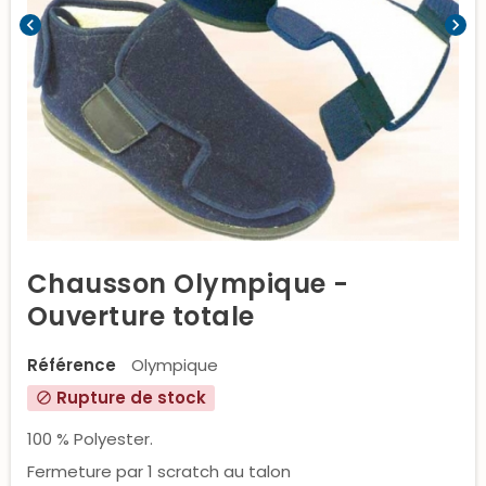
chevron_left
chevron_right
Chausson Olympique -
Ouverture totale
Référence
Olympique
Rupture de stock
block
100 % Polyester.
Fermeture par 1 scratch au talon