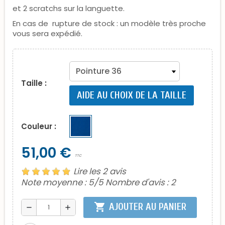
et 2 scratchs sur la languette.
En cas de rupture de stock : un modèle très proche
vous sera expédié.
Taille :
AIDE AU CHOIX DE LA TAILLE
Couleur :
51,00 €
TTC
Lire les 2 avis
Note moyenne :
5
/5 Nombre d'avis :
2
shopping_cart
AJOUTER AU PANIER
remove
add