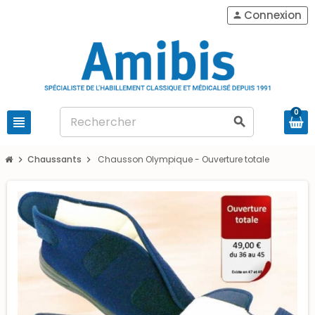
Connexion
person
0
view_headline
search
Chaussants
Chausson Olympique - Ouverture totale
chevron_right
chevron_right