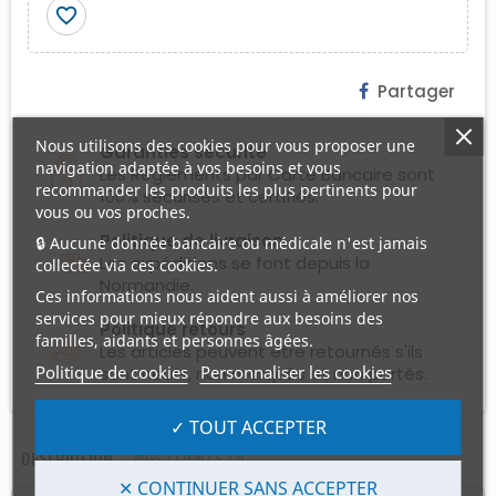
favorite_border
Partager
Nous utilisons des cookies pour vous proposer une
Garanties sécurité
navigation adaptée à vos besoins et vous
Les Règlements par Carte Bancaire sont
recommander les produits les plus pertinents pour
100% sécurisés et certifiés.
vous ou vos proches.
Politique de livraison
🔒 Aucune donnée bancaire ou médicale n'est jamais
Les expéditions se font depuis la
collectée via ces cookies.
Normandie.
Ces informations nous aident aussi à améliorer nos
services pour mieux répondre aux besoins des
Politique retours
familles, aidants et personnes âgées.
Les articles peuvent être retournés s'ils
Politique de cookies
Personnaliser les cookies
sont neufs, non marqués et non portés.
✓ TOUT ACCEPTER
DESCRIPTION
AVIS CLIENTS (2)
✕ CONTINUER SANS ACCEPTER